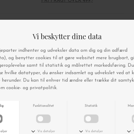
FRI FRAGT OVER 499,-
Andre købte også