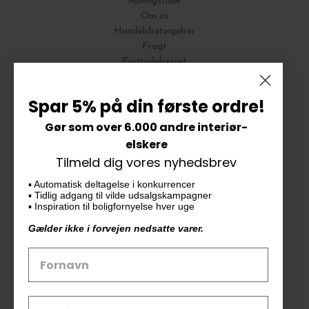
Åbningstider
Om os
Handelsbetingelser
Fragt
Fortrydelsesret
Bytte og Returnering
Spar 5% på din første ordre!
Gør som over 6.000 andre interiør-
Vores butik
elskere
Tilmeld dig vores nyhedsbrev
KAiKU ApS
▪️ Automatisk deltagelse i konkurrencer
Langdalsvej 46, bygning 7
▪️ Tidlig adgang til vilde udsalgskampagner
8220 Brabrand
▪️ Inspiration til boligfornyelse hver uge
info@kaiku.dk
Gælder ikke i forvejen nedsatte varer.
Tlf. 33 11 19 07
CVR-nr. 30715349
Åbn GDPR-popup