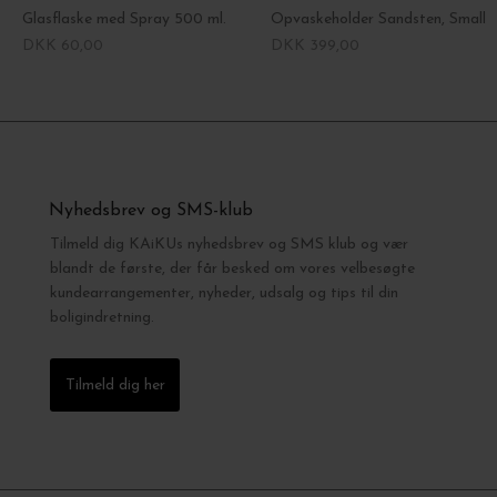
Glasflaske med Spray 500 ml.
Opvaskeholder Sandsten, Small
DKK 60,00
DKK 399,00
Nyhedsbrev og SMS-klub
Tilmeld dig KAiKUs nyhedsbrev og SMS klub og vær
blandt de første, der får besked om vores velbesøgte
kundearrangementer, nyheder, udsalg og tips til din
boligindretning.
Tilmeld dig her