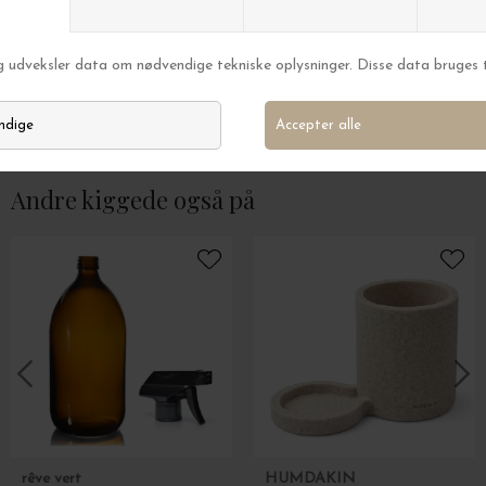
KunstIndustrien
KunstIndustrien
Udendørs voksalter lys 10,5x25 cm
Voksalterlys Ø:8.5
DKK 289,00
DKK 139,00
Andre kiggede også på
rêve vert
HUMDAKIN