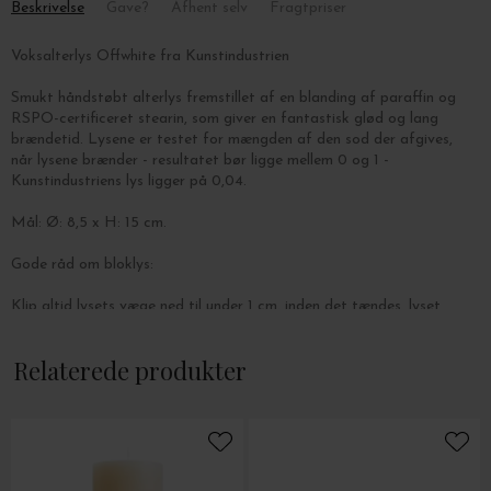
Beskrivelse
Gave?
Afhent selv
Fragtpriser
Voksalterlys Offwhite fra Kunstindustrien
Smukt håndstøbt alterlys fremstillet af en blanding af paraffin og
RSPO-certificeret stearin, som giver en fantastisk glød og lang
brændetid. Lysene er testet for mængden af den sod der afgives,
når lysene brænder - resultatet bør ligge mellem 0 og 1 -
Kunstindustriens lys ligger på 0,04.
Mål: Ø: 8,5 x H: 15 cm.
Gode råd om bloklys:
Klip altid lysets væge ned til under 1 cm. inden det tændes, lyset
brænder længere og pænere med en kort væge.
Relaterede produkter
Lys med en diameter på 8,5 cm og derover skal "passes" - det
betyder, at du enten skal trykke kanten ind mod flammen eller
beskære den - begge dele indenfor et par minutter efter at du har
slukket lyset, og det stadig er blødt.