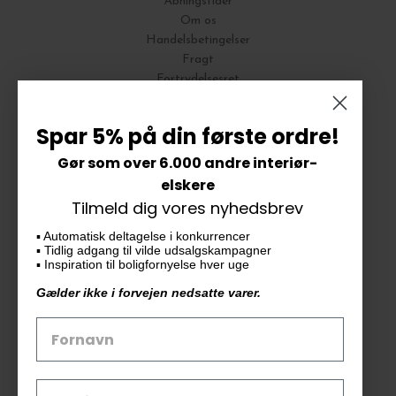
Åbningstider
Om os
Handelsbetingelser
Fragt
Fortrydelsesret
Bytte og Returnering
Spar 5% på din første ordre!
Gør som over 6.000 andre interiør-
Vores butik
elskere
Tilmeld dig vores nyhedsbrev
KAiKU ApS
▪️ Automatisk deltagelse i konkurrencer
Langdalsvej 46, bygning 7
▪️ Tidlig adgang til vilde udsalgskampagner
8220 Brabrand
▪️ Inspiration til boligfornyelse hver uge
info@kaiku.dk
Gælder ikke i forvejen nedsatte varer.
Tlf. 33 11 19 07
CVR-nr. 30715349
Åbn GDPR-popup