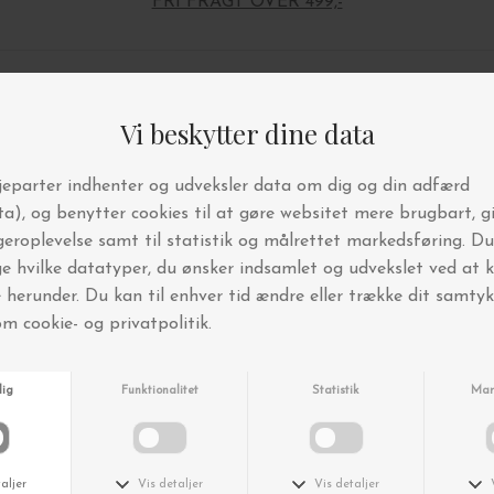
FRI FRAGT OVER 499,-
Andre købte også