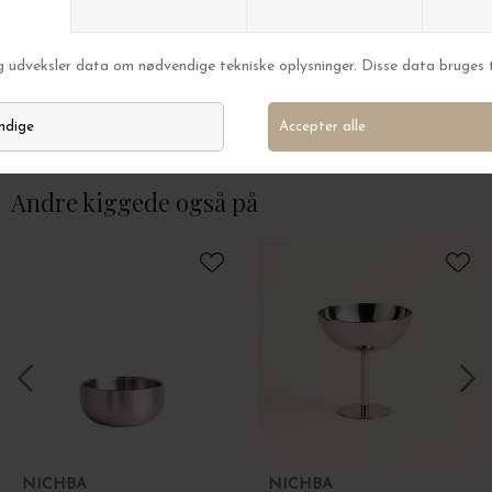
Ferm Living
Ferm Living
Ripple Transportabel Lampe, Oat
Ripple Transporta
DKK 995,00
DKK 995,00
Andre kiggede også på
NICHBA
NICHBA