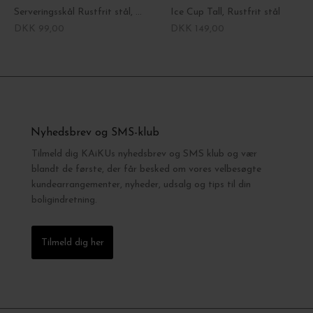
Serveringsskål Rustfrit stål, Ø:11*5
Ice Cup Tall, Rustfrit stål
DKK 99,00
DKK 149,00
Nyhedsbrev og SMS-klub
Tilmeld dig KAiKUs nyhedsbrev og SMS klub og vær
blandt de første, der får besked om vores velbesøgte
kundearrangementer, nyheder, udsalg og tips til din
boligindretning.
Tilmeld dig her