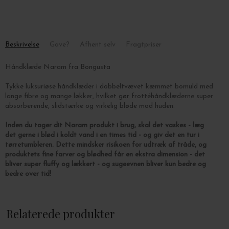
Beskrivelse
Gave?
Afhent selv
Fragtpriser
Håndklæde Naram fra Bongusta
Tykke luksuriøse håndklæder i dobbeltvævet kæmmet bomuld med
lange fibre og mange løkker, hvilket gør frottéhåndklæderne super
absorberende, slidstærke og virkelig bløde mod huden.
Inden du tager dit Naram produkt i brug, skal det vaskes - læg
det gerne i blød i koldt vand i en times tid - og giv det en tur i
tørretumbleren. Dette mindsker risikoen for udtræk af tråde, og
produktets fine farver og blødhed får en ekstra dimension - det
bliver super fluffy og lækkert - og sugeevnen bliver kun bedre og
bedre over tid!
Eventuelle lange tråde/loops i håndklædet skal du ikke trække i,
da det vil lave striber i vævningen - klip dem blot af med en saks.
Relaterede produkter
De enkelte loops er hæftet på bagsiden, så afklipning får ikke
vævningen til at 'løbe'.