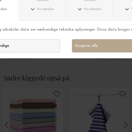
Bongusta
Bongusta
Weekendtaske Naram, Fl. farver
Badekåbe Naram,
DKK 449,00
DKK 1.299,00
Andre kiggede også på