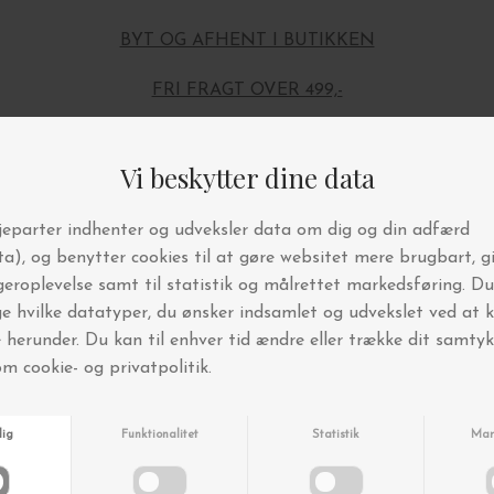
BYT OG AFHENT I BUTIKKEN
FRI FRAGT OVER 499,-
Andre købte også