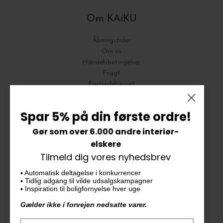
Om KAiKU
Åbningstider
Om os
Handelsbetingelser
Fragt
Fortrydelsesret
Bytte og Returnering
Spar 5% på din første ordre!
Gør som over 6.000 andre interiør-
Vores butik
elskere
Tilmeld dig vores nyhedsbrev
KAiKU ApS
▪️ Automatisk deltagelse i konkurrencer
Langdalsvej 46, bygning 7
▪️ Tidlig adgang til vilde udsalgskampagner
8220 Brabrand
▪️ Inspiration til boligfornyelse hver uge
info@kaiku.dk
Gælder ikke i forvejen nedsatte varer.
Tlf. 33 11 19 07
CVR-nr. 30715349