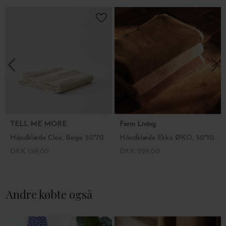
Mål: 50 x 80 cm.
Vælg farve i drop down menuen.
TELL ME MORE
Ferm Living
Håndklæde Cleo, Beige 50*70
Håndklæde Ekko ØKO, 50*100 - Fl. farver
DKK 159,00
DKK 229,00
Andre købte også