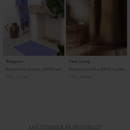
Bongusta
Ferm Living
Bademåtte Naram, 50*80 vælg farver
Bademåtte Ekko ØKO, Cashmere - 50*70
DKK 275,00
DKK 369,00
4.9/5 STJERNER PÅ TRUSTPILOT