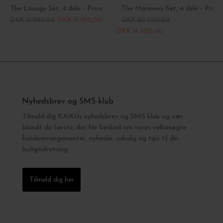
The Lounge Set, 4 dele - Prisvinder!
The Harmony Set, 4 dele - Prisvinder!
DKK 21.995,00
DKK 17.596,00
DKK 20.500,00
DKK 16.400,00
Nyhedsbrev og SMS-klub
Tilmeld dig KAiKUs nyhedsbrev og SMS klub og vær
blandt de første, der får besked om vores velbesøgte
kundearrangementer, nyheder, udsalg og tips til din
boligindretning.
Tilmeld dig her