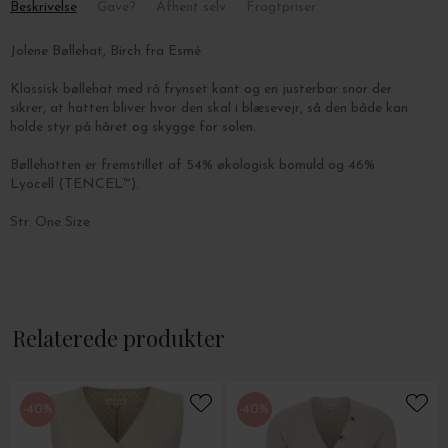
Beskrivelse
Gave?
Afhent selv
Fragtpriser
Jolene Bøllehat, Birch fra Esmé
Klassisk bøllehat med rå frynset kant og en justerbar snor der
sikrer, at hatten bliver hvor den skal i blæsevejr, så den både kan
holde styr på håret og skygge for solen.
Bøllehatten er fremstillet af
54% økologisk bomuld og 46%
Lyocell (
TENCEL™
).
Str. One Size
Relaterede produkter
-40%
-40%