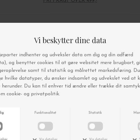
FRI FRAGT OVER 499,-
Andre købte også
-40%
-40%