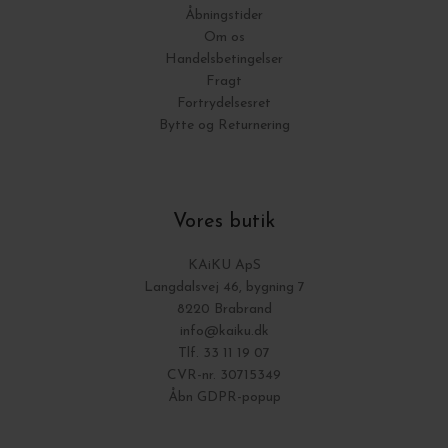
Åbningstider
Om os
Handelsbetingelser
Fragt
Fortrydelsesret
Bytte og Returnering
Vores butik
KAiKU ApS
Langdalsvej 46, bygning 7
8220 Brabrand
info@kaiku.dk
Tlf. 33 11 19 07
CVR-nr. 30715349
Åbn GDPR-popup