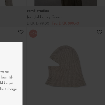
esmé studios
Jodi Jakke, Ivy Green
DKK 1.499,00
Fra DKK 899,40
-40%