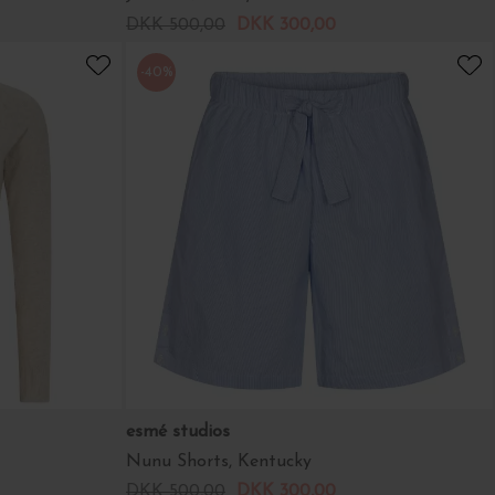
DKK 500,00
DKK 300,00
-40%
esmé studios
Nunu Shorts, Kentucky
DKK 500,00
DKK 300,00