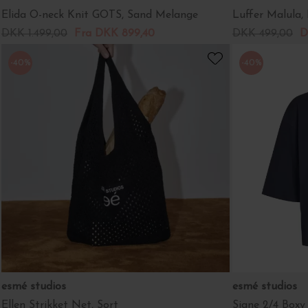
Elida O-neck Knit GOTS, Sand Melange
Luffer Malula,
DKK 1.499,00
Fra DKK 899,40
DKK 499,00
D
-40%
-40%
esmé studios
esmé studios
Ellen Strikket Net, Sort
Signe 2/4 Boxy