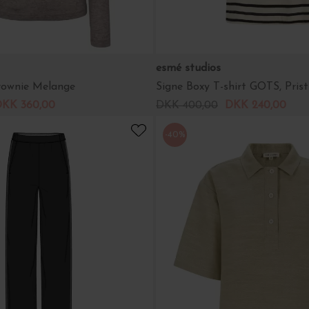
esmé studios
Brownie Melange
Signe Boxy T-shirt GOTS, Prist
KK 360,00
DKK 400,00
DKK 240,00
-40%