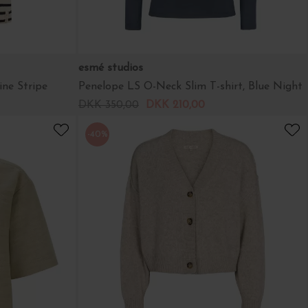
esmé studios
ine Stripe
Penelope LS O-Neck Slim T-shirt, Blue Night
DKK 350,00
DKK 210,00
-40%