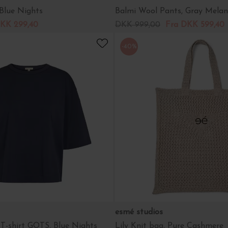
 Blue Nights
Balmi Wool Pants, Gray Mela
KK 299,40
DKK 999,00
Fra DKK 599,40
-40%
esmé studios
 T-shirt GOTS, Blue Nights
Lily Knit bag, Pure Cashmere