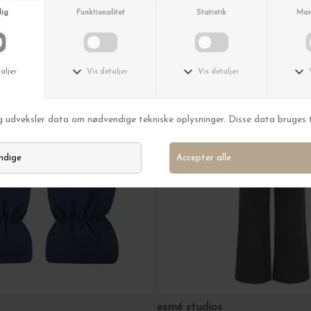
esmé studios
k top, Wood Ash Melange
Elida Fingerless Gloves, Sand
ra DKK 359,40
DKK 499,00
DKK 299,40
-40%
esmé studios