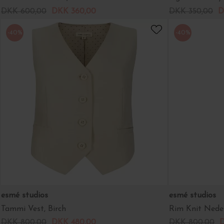
DKK 600,00
DKK 360,00
DKK 350,00
D
-40%
-40%
esmé studios
esmé studios
Tammi Vest, Birch
Rim Knit Nede
DKK 800,00
DKK 480,00
DKK 800,00
D