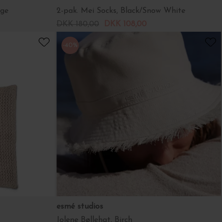
nge
2-pak. Mei Socks, Black/Snow White
DKK 180,00
DKK 108,00
-40%
esmé studios
Jolene Bøllehat, Birch