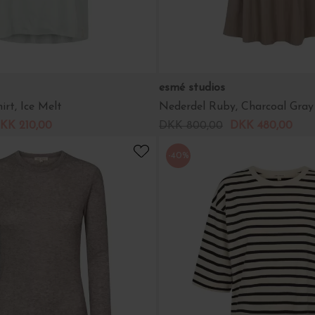
esmé studios
irt, Ice Melt
Nederdel Ruby, Charcoal Gray
KK 210,00
DKK 800,00
DKK 480,00
-40%