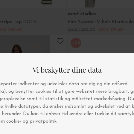
esmé studios
 Stripe Top GOTS
Firo Sweater V-hals Merinould
KK 359,40
DKK 1.199,00
DKK 719,40
-40%