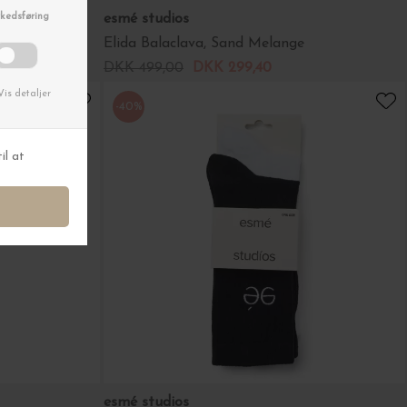
esmé studios
 Melange
Elida Balaclava, Sand Melange
DKK 499,00
DKK 299,40
-40%
esmé studios