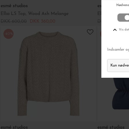
esmé studios
esmé studios
Ellia LS Top, Wood Ash Melange
Ellia Roll Nec
DKK 600,00
DKK 360,00
DKK 599,00
F
-40%
-40%
esmé studios
esmé studios