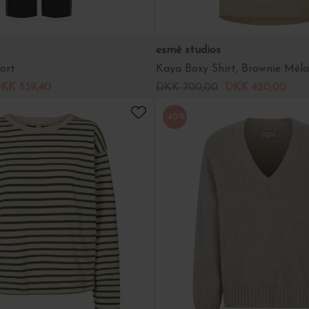
esmé studios
ort
Kaya Boxy Shirt, Brownie Mél
KK 539,40
DKK 700,00
DKK 420,00
-40%