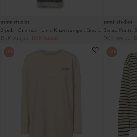
esmé studios
esmé studios
2-pak - One size - Linin Knæstrømper, Grey Melange
Benira Pants, S
DKK 200,00
DKK 120,00
DKK 899,00
D
-40%
-40%