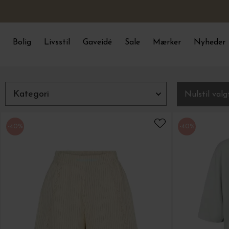
Bolig
Livsstil
Gaveidé
Sale
Mærker
Nyheder
Luk
Filtre
Kategori
Nulstil valg
-40%
-40%