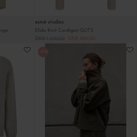
esmé studios
ange
Elida Knit Cardigan GOTS
DKK 1.400,00
DKK 840,00
-40%