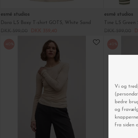
esmé studios
esmé studios
Dora LS Boxy T-shirt GOTS, White Sand
Tine LS Green
DKK 599,00
DKK 359,40
DKK 599,00
D
-40%
-40%