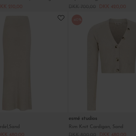
KK 210,00
DKK 700,00
DKK 420,00
-40%
esmé studios
rdel,Sand
Rim Knit Cardigan, Sand
KK 480,00
DKK 800,00
DKK 480,00