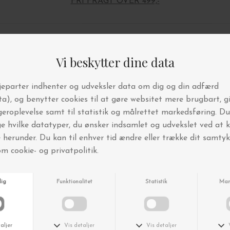
FRI FRAGT OVER 499,-
Andre købte også
Nyhed