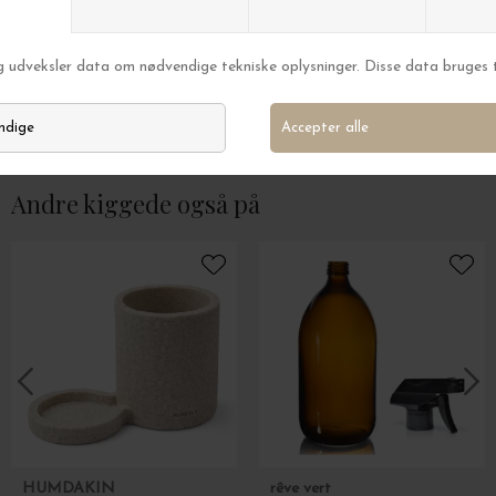
A.Kjærbede
A.Kjærbede
Solbrille Kaya, Striped Horn
Solbrille Noah, Ro
DKK 199,00
DKK 199,00
Andre kiggede også på
HUMDAKIN
rêve vert