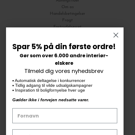
Åbningstider
Om os
Handelsbetingelser
Fragt
Fortrydelsesret
Bytte og Returnering
Spar 5% på din første ordre!
Gør som over 6.000 andre interiør-
Vores butik
elskere
Tilmeld dig vores nyhedsbrev
KAiKU ApS
▪️ Automatisk deltagelse i konkurrencer
Langdalsvej 46, bygning 7
▪️ Tidlig adgang til vilde udsalgskampagner
8220 Brabrand
▪️ Inspiration til boligfornyelse hver uge
info@kaiku.dk
Gælder ikke i forvejen nedsatte varer.
Tlf. 33 11 19 07
CVR-nr. 30715349
Åbn GDPR-popup