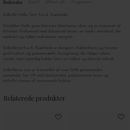
Beskrivelse
Gave?
Afhent selv
Fragtpriser
Solbrille Hello, Sort fra A. Kjærbede
Modellen Hello giver klassiske filmstjerne vibes, og er i
nspireret af
60'ernes Hollywood med firkantede linser i et slankt metalstel, der
markant og tidløst indrammer ansigtet.
Solbrillerne fra A. Kjærbede er designet i København, og forener
god kvalitet og gennemtænkt formgivning, der følger tidens
trends, men samtidig holder fast i et tidløst og klassisk udtryk.
Solbrillerne som er fremstillet af over 50% genanvendte
materialer, har UV 400 beskyttelse, polykarbonat linser og
nikkelfri ramme af genanvendt kobber.
Relaterede produkter