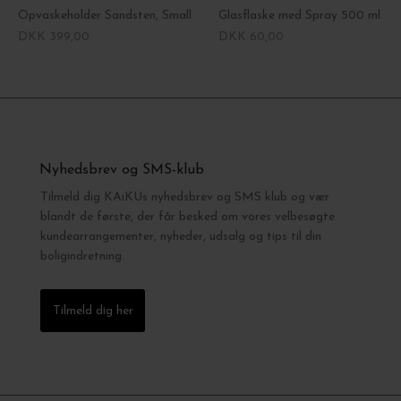
Opvaskeholder Sandsten, Small
Glasflaske med Spray 500 ml.
DKK 399,00
DKK 60,00
Nyhedsbrev og SMS-klub
Tilmeld dig KAiKUs nyhedsbrev og SMS klub og vær
blandt de første, der får besked om vores velbesøgte
kundearrangementer, nyheder, udsalg og tips til din
boligindretning.
Tilmeld dig her