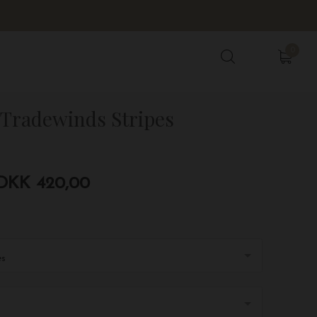
0
0
 Tradewinds Stripes
DKK 420,00
es