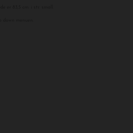
e er 83,5 cm. i str. small.
op down menuen.