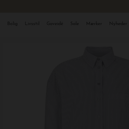
Bolig
Livsstil
Gaveidé
Sale
Mærker
Nyheder