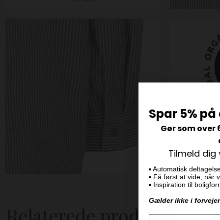
Spar 5% på 
Gør som over 
Tilmeld dig
▪️ Automatisk deltagels
▪️ Få først at vide, når
▪️ Inspiration til boligf
Gælder ikke i forveje
Relaterede produkter