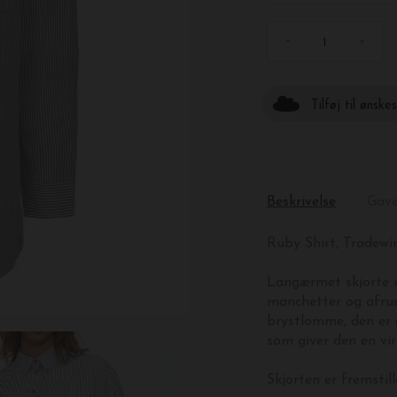
-
+
Tilføj til ønske
Beskrivelse
Gav
Ruby Shirt, Tradewi
Langærmet skjorte m
manchetter og afrun
brystlomme, den er 
som giver den en vir
Skjorten er fremstil