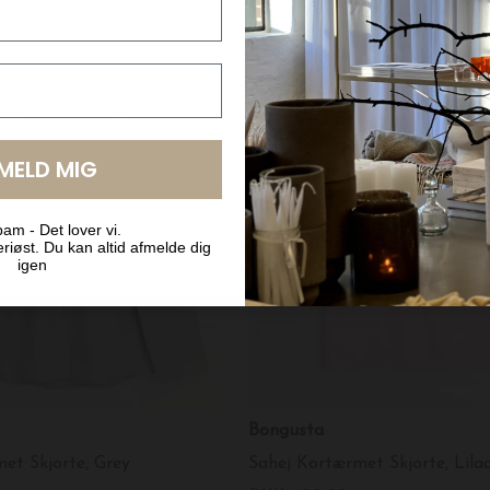
LMELD MIG
am - Det lover vi.
riøst. Du kan altid afmelde dig
igen
Bongusta
et Skjorte, Grey
Sahej Kortærmet Skjorte, Lila