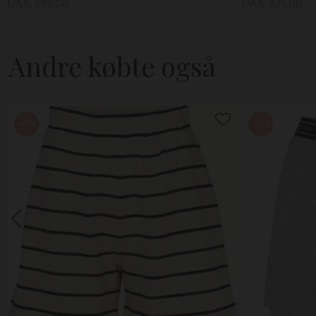
DKK 599,00
DKK 675,00
Andre købte også
-45%
-40%