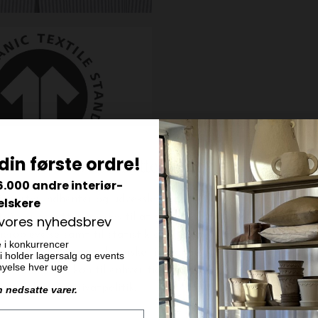
din første ordre!
6.000 andre interiør-
elskere
 vores nyhedsbrev
e i konkurrencer
 vi holder lagersalg og events
ornyelse hver uge
n nedsatte varer.