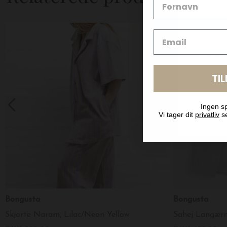
TI
Ingen sp
Vi tager dit
privatliv
se
Bongusta
Bongusta
Skjorte Naram, Lilac/Neon Yellow
Sahej Langærm