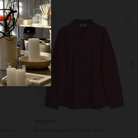
Bongusta
c Snow
Sahej Langærmet Skjorte, Wine