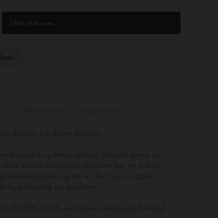
skyen
e?
Afhent selv
Fragtpriser
nds Stripes fra Esmé Studios
ed lysegrå og hvide striber, klassisk krave og
dede kanter forneden. Skjorten har en enkelt
gennemknappet, og har et fint læg i ryggen,
kelig behagelig løs pasform.
let af 100% GOTS-certificeret økologisk bomuld.