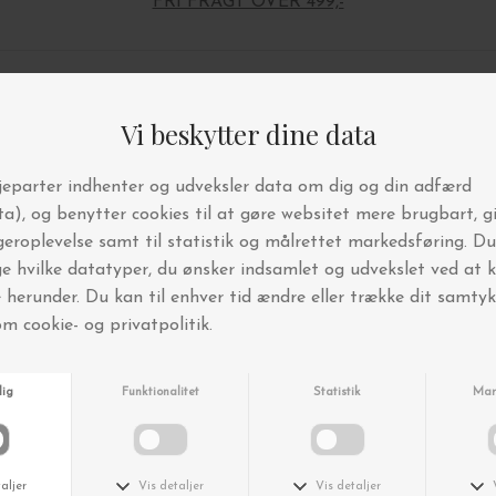
FRI FRAGT OVER 499,-
Andre købte også