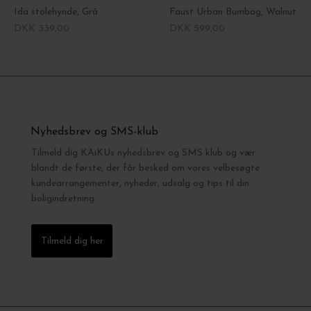
Ida stolehynde, Grå
Faust Urban Bumbag, Walnut
DKK 339,00
DKK 599,00
Nyhedsbrev og SMS-klub
Tilmeld dig KAiKUs nyhedsbrev og SMS klub og vær
blandt de første, der får besked om vores velbesøgte
kundearrangementer, nyheder, udsalg og tips til din
boligindretning.
Tilmeld dig her