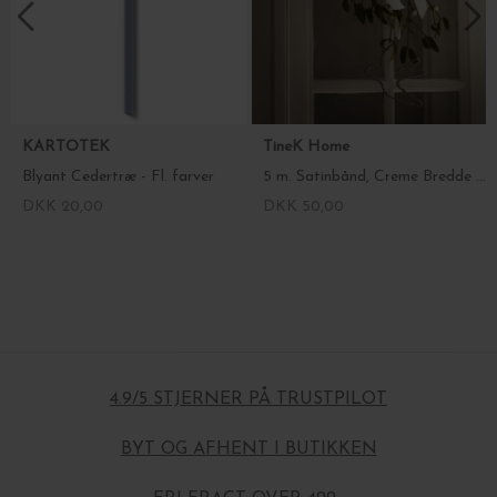
KARTOTEK
TineK Home
Blyant Cedertræ - Fl. farver
5 m. Satinbånd, Creme Bredde 2,5 cm. - lav selv sløjfer
DKK 20,00
DKK 50,00
4.9/5 STJERNER PÅ TRUSTPILOT
BYT OG AFHENT I BUTIKKEN