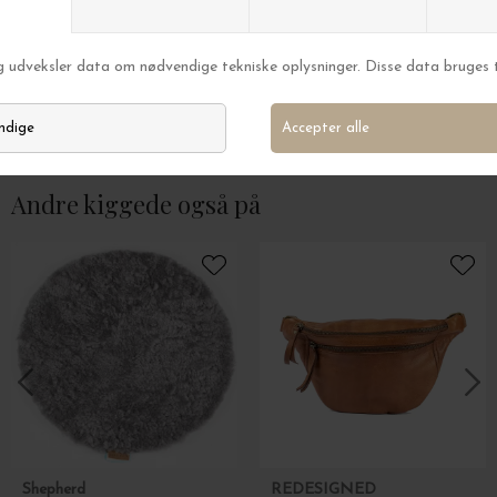
Broste Copenhagen
Broste Copenhag
Kalenderlys Signature, Sølv Ø:2,7
Rustik bloklys, Ø:
DKK 45,00
DKK 49,00
Andre kiggede også på
Shepherd
REDESIGNED