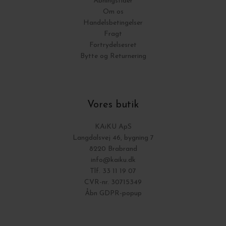
Åbningstider
Om os
Handelsbetingelser
Fragt
Fortrydelsesret
Bytte og Returnering
Vores butik
KAiKU ApS
Langdalsvej 46, bygning 7
8220 Brabrand
info@kaiku.dk
Tlf. 33 11 19 07
CVR-nr. 30715349
Åbn GDPR-popup