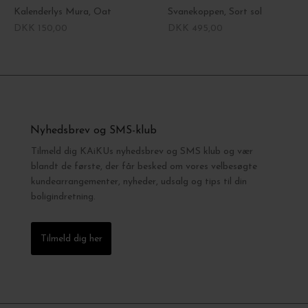
Kalenderlys Mura, Oat
Svanekoppen, Sort sol
DKK 150,00
DKK 495,00
Nyhedsbrev og SMS-klub
Tilmeld dig KAiKUs nyhedsbrev og SMS klub og vær
blandt de første, der får besked om vores velbesøgte
kundearrangementer, nyheder, udsalg og tips til din
boligindretning.
Tilmeld dig her