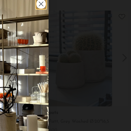
potterypots
de, Ø:11*9,5
Krukke Patt, Grey Washed Ø:20*16,5
DKK 169,00