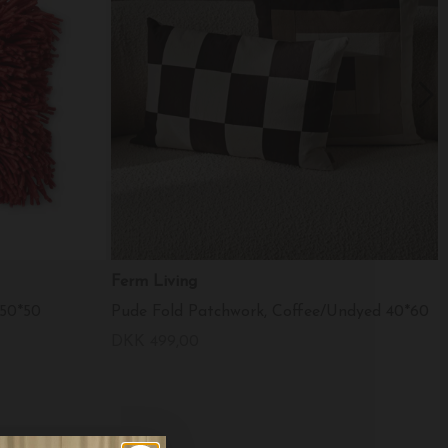
Ferm Living
 50*50
Pude Fold Patchwork, Coffee/Undyed 40*60
DKK 499,00