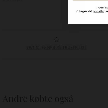
Ingen sp
Vi tager dit
privatliv
se
4.9/5 STJERNER PÅ TRUSTPILOT
Andre købte også