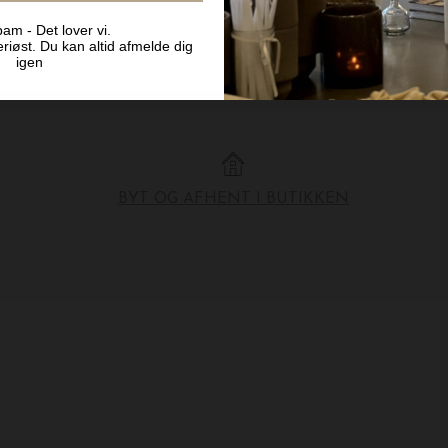
am - Det lover vi.
riøst. Du kan altid afmelde dig
igen
BYT OG AFHENT I BUTIKKEN