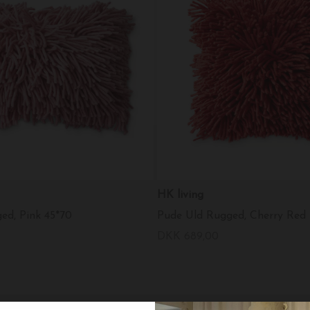
HK living
ed, Pink 45*70
Pude Uld Rugged, Cherry Red
DKK 689,00