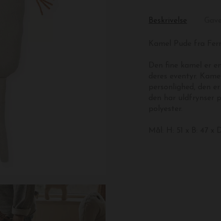
Beskrivelse
Gav
Kamel Pude fra Fer
Den fine kamel er e
deres eventyr. Kam
personlighed, den e
den har uldfrynser 
polyester.
Mål: H: 51 x B: 47 x 