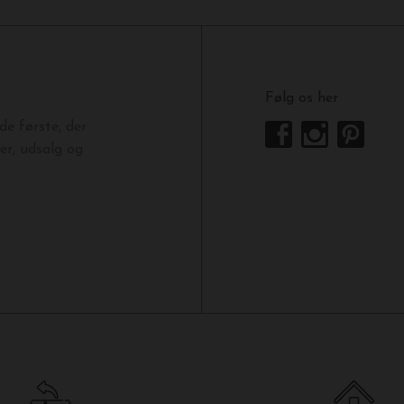
Følg os her
e første, der
r, udsalg og