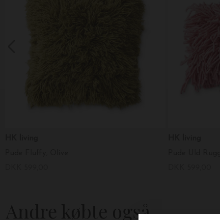
HK living
HK living
Pude Fluffy, Olive
Pude Uld Rugg
DKK 599,00
DKK 599,00
Andre købte også