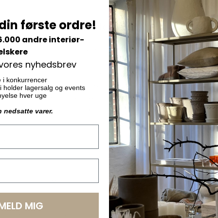
din første ordre!
6.000 andre interiør-
elskere
 vores nyhedsbrev
e i konkurrencer
 vi holder lagersalg og events
ornyelse hver uge
n nedsatte varer.
HK living
t keramik Oda - vælg farve
70'er Tapasskål på fod, Sunsha
LMELD MIG
DKK 149,00