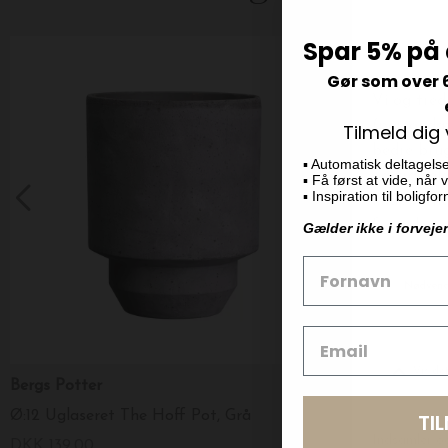
Spar 5% på 
Gør som over 
Tilmeld dig
▪️ Automatisk deltagels
▪️ Få først at vide, når
▪️ Inspiration til boligf
Gælder ikke i forveje
Bergs Potter
Julie Damhus
Ø:12 Uglaseret The Hoff Pot, Grå
Krus håndlave
TI
DKK 139,00
DKK 299,00