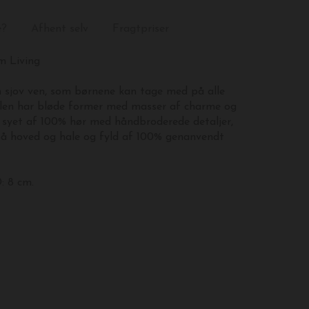
e?
Afhent selv
Fragtpriser
m Living
n sjov ven, som børnene kan tage med på alle
elen har bløde former med masser af charme og
r syet af 100% hør med håndbroderede detaljer,
på hoved og hale og fyld af 100% genanvendt
D: 8 cm.