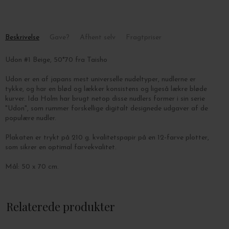
Beskrivelse
Gave?
Afhent selv
Fragtpriser
Udon #1 Beige, 50*70 fra Taisho
Udon er en af japans mest universelle nudeltyper, nudlerne er
tykke, og har en blød og lækker konsistens og ligeså lækre bløde
kurver. Ida Holm har brugt netop disse nudlers former i sin serie
"Udon", som rummer forskellige digitalt designede udgaver af de
populære nudler.
Plakaten er trykt på 210 g. kvalitetspapir på en 12-farve plotter,
som sikrer en optimal farvekvalitet.
Mål: 50 x 70 cm.
Plakaten sælges uden ramme.
Relaterede produkter