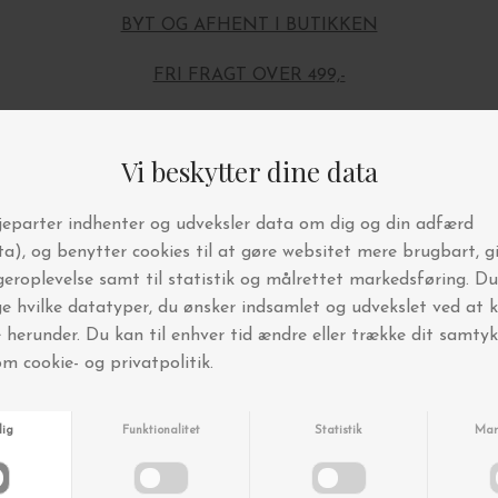
BYT OG AFHENT I BUTIKKEN
FRI FRAGT OVER 499,-
Andre købte også