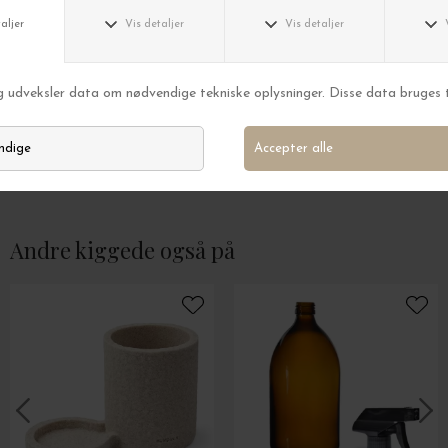
taisho
taisho
Ramen Noodles Gul Close Up, 50*70
Gro Lyserød, A3
DKK 499,00
DKK 319,00
Andre kiggede også på