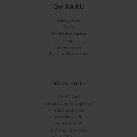
Om KAiKU
Åbningstider
Om os
Handelsbetingelser
Fragt
Fortrydelsesret
Bytte og Returnering
Vores butik
KAiKU ApS
Langdalsvej 46, bygning 7
8220 Brabrand
info@kaiku.dk
Tlf. 33 11 19 07
CVR-nr. 30715349