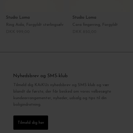
Studio Loma
Studio Loma
Ring Aida, Forgyldt sterlingsølv
Cora fingerring, Forgyldt
DKK 999,00
DKK 850,00
Nyhedsbrev og SMS-klub
Tilmeld dig KAiKUs nyhedsbrev og SMS klub og vær
blandt de første, der får besked om vores velbesøgte
kundearrangementer, nyheder, udsalg og tips til din
boligindretning.
Tilmeld dig her