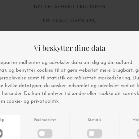
BYT OG AFHENT I BUTIKKEN
FRI FRAGT OVER 499,-
Andre købte også