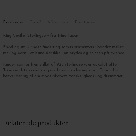
Beskrivelse
Gave?
Afhent selv
Fragtpriser
Ring Cecilia, Sterlingsølv fra Trine Tuxen
Enkel og smuk snoet fingerring som repræsenterer båndet mellem
mor og barn - et bånd der ikke kan brydes og et tegn på evighed.
Ringen som er fremstillet af 925 sterlingsølv,
er opkaldt efter
Trines ældste veninde og med-mor - en kerneperson Trine ofte
henvender sig til om moderskabets vanskeligheder og dilemmaer.
Relaterede produkter