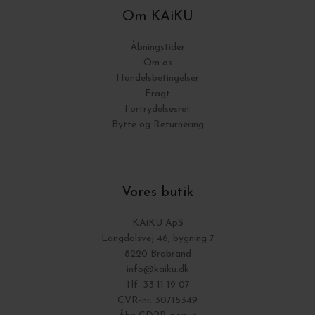
Om KAiKU
Åbningstider
Om os
Handelsbetingelser
Fragt
Fortrydelsesret
Bytte og Returnering
Vores butik
KAiKU ApS
Langdalsvej 46, bygning 7
8220 Brabrand
info@kaiku.dk
Tlf. 33 11 19 07
CVR-nr. 30715349