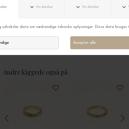
Trine Tuxen
Trine Tuxen
Ring Cecilia, Forgyldt
Ring Endless, Forg
DKK 1.275,00
DKK 1.375,00
Andre kiggede også på