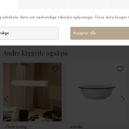
Ferm Living
Ferm Living
Quilted Plaid Grand 120*170, Choco/Bright Blue
3 Bordskånere Pon
DKK 1.099,00
DKK 499,00
Andre kiggede også på
Ferm Living
meraki