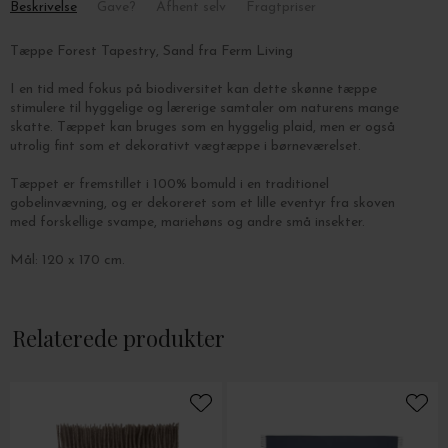
Beskrivelse
Gave?
Afhent selv
Fragtpriser
Tæppe Forest Tapestry, Sand fra Ferm Living
I en tid med fokus på biodiversitet kan dette skønne tæppe
stimulere til hyggelige og lærerige samtaler om naturens mange
skatte. Tæppet kan bruges som en hyggelig plaid, men er også
utrolig fint som et dekorativt vægtæppe i børneværelset.
Tæppet
er fremstillet i 100% bomuld i en traditionel
gobelinvævning, og er dekoreret som
et lille eventyr fra skoven
med forskellige svampe, mariehøns og andre små insekter.
Mål: 120 x 170 cm.
Tæppet kan maskinvaskes ved
30°C finvask.
Relaterede produkter