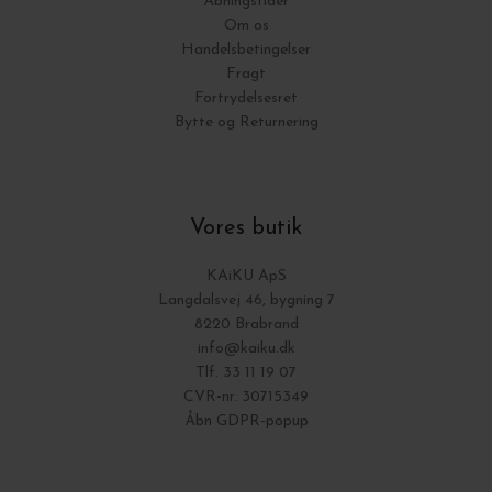
Åbningstider
Om os
Handelsbetingelser
Fragt
Fortrydelsesret
Bytte og Returnering
Vores butik
KAiKU ApS
Langdalsvej 46, bygning 7
8220 Brabrand
info@kaiku.dk
Tlf. 33 11 19 07
CVR-nr. 30715349
Åbn GDPR-popup