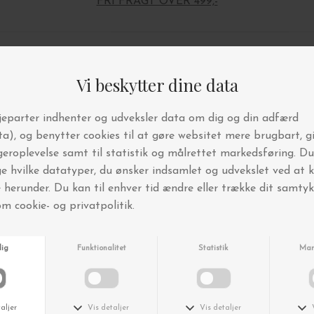
FRI FRAGT OVER 499,-
Andre købte også