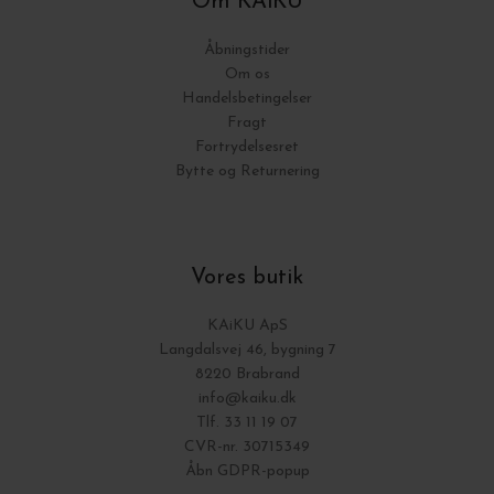
Om KAiKU
Åbningstider
Om os
Handelsbetingelser
Fragt
Fortrydelsesret
Bytte og Returnering
Vores butik
KAiKU ApS
Langdalsvej 46, bygning 7
8220 Brabrand
info@kaiku.dk
Tlf. 33 11 19 07
CVR-nr. 30715349
Åbn GDPR-popup