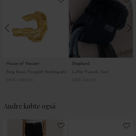
tages ud og vaskes. Det bløde lammeskind er af højeste kvalitet,
men det skal behandles med omtanke, og egner sig ikke til
voldsomt regnvejr eller gåture i sumpede områder, men hvis du
sørger for at imprægnere dine støvler, kan de sagtens tåle både
sne og en let regnbyge.
Støvlehøjden varierer med skostørrelsen - en str. 38 måler 16 cm. i
højden, og højden ændres med ca. 0,7 cm. pr. størrelse.
Vælg din størrelse i drop down menuen.
House of Vincent
Shepherd
Ring Bone, Forgyldt Sterlingsølv
Luffer Furuvik, Sort
DKK 1.099,00
DKK 749,00
Andre købte også