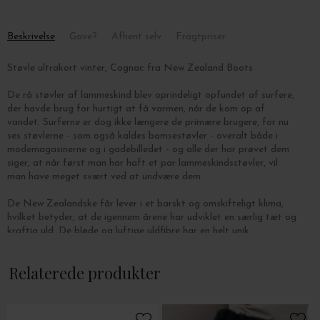
Beskrivelse
Gave?
Afhent selv
Fragtpriser
Støvle ultrakort vinter, Cognac fra New Zealand Boots
De rå støvler af lammeskind blev oprindeligt opfundet af surfere,
der havde brug for hurtigt at få varmen, når de kom op af
vandet. Surferne er dog ikke længere de primære brugere, for nu
ses støvlerne - som også kaldes bamsestøvler - overalt både i
modemagasinerne og i gadebilledet - og alle der har prøvet dem
siger, at når først man har haft et par lammeskindsstøvler, vil
man have meget svært ved at undvære dem.
De New Zealandske får lever i et barskt og omskifteligt klima,
hvilket betyder, at de igennem årene har udviklet en særlig tæt og
kraftig uld. De bløde og luftige uldfibre har en helt unik
isoleringsevne, der holder dine fødder varme selv i hård frost, og
som samtidig har den fordel, at de absorberer og bortleder varme
Relaterede produkter
og fugt, så dine fødder altid holder en behagelig temperatur.
New Zealand Boots vinterudgave er både til indendørs- og
udendørs brug, den har gummisål og en løs indvendig sål, som kan