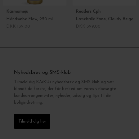
Karmameju
Readers Cph
Håndsæbe Flow, 250 ml.
Læsebrille Fanø, Cloudy Beige
DKK 139,00
DKK 399,00
Nyhedsbrev og SMS-klub
Tilmeld dig KAiKUs nyhedsbrev og SMS klub og vær
blandt de første, der får besked om vores velbesøgte
kundearrangementer, nyheder, udsalg og tips til din
boligindretning.
Tilmeld dig her