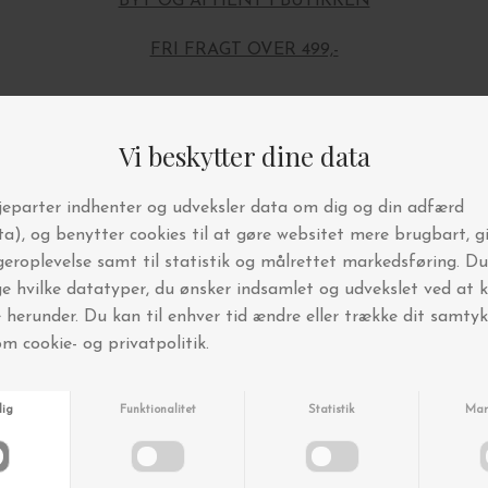
BYT OG AFHENT I BUTIKKEN
FRI FRAGT OVER 499,-
Andre købte også
-25%
-25%