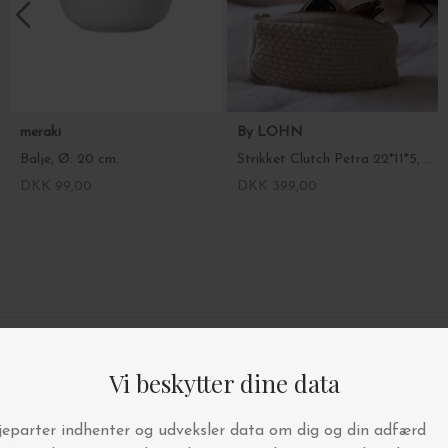
meraki
By LOHN
Balje, Ø: 20 cm.
Strikket Clutch Petra 22*11*5, Beige
DKK 99,00
DKK 399,00
4.9/5 STJERNER PÅ TRUSTPILOT
BYT OG AFHENT I BUTIKKEN