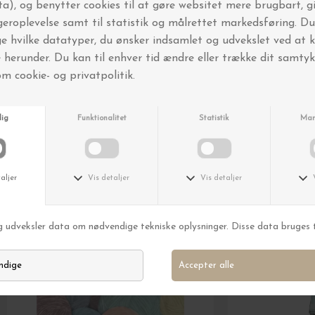
FRI FRAGT OVER 499,-
Andre købte også