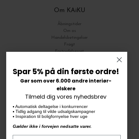
Om KAiKU
Åbningstider
Om os
Handelsbetingelser
Fragt
Fortrydelsesret
Bytte og Returnering
Spar 5% på din første ordre!
Gør som over 6.000 andre interiør-
Vores butik
elskere
Tilmeld dig vores nyhedsbrev
KAiKU ApS
▪️ Automatisk deltagelse i konkurrencer
Langdalsvej 46, bygning 7
▪️ Tidlig adgang til vilde udsalgskampagner
8220 Brabrand
▪️ Inspiration til boligfornyelse hver uge
info@kaiku.dk
Gælder ikke i forvejen nedsatte varer.
Tlf. 33 11 19 07
CVR-nr. 30715349