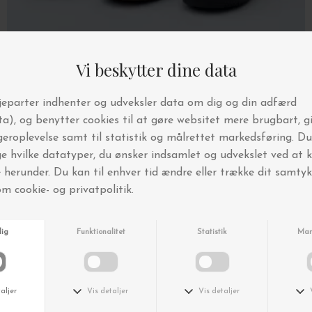
Det vil måske overraske at NewZealand Boots, der er designet til at kunne
bruges i både snevejr og ved lette regnbyger, faktisk oprindeligt er opfundet
af en gruppe surfere på New Zealand. Landet har en lang tradition for
fremstilling af produkter i lammeskind, og surferne havde brug for fodtøj, der
hurtigt kunne bringe varmen tilbage i kroppen, når de kom op af vandet. På
den måde så New Zealand Boots dagens lys, og støvlerne - der også
populært kaldes for bamsestøvler - ses idag ikke blot på surfere, men også
rundt omkring i modemagasinerne, der har gjort dem til allemandseje.
Vi er super glade for at kunne præsentere et bredt udvalg af New Zealand
Boots både i form af både
støvler
, de skønneste
slippers
til indendørs brug og
bløde
luffer
der holder hænderne varme i vinterkulden - se mulighederne her
og glæd dig til at stifte bekendtskab med New Zealand Boots.
KOMFORTABLE BAMSESTØVLER DER HOLDER FØDDERNE VARME
Alle, der har prøvet et par bamsestøvler fra New Zealand Boots siger, at man
hurtigt bliver afhængig af de lækre lammeskindsstøvler. Det vil vi godt skrive
under på. Støvlerne er ganske enkelt super komfortable, og giver så god en
varme til fødderne, at du næppe har lyst til at tage dem af igen. Uldfibre fra
de New Zealandske får har en helt særlig isoleringsevne, der holder
fødderne varme selv i hård frost, og mangler du et par gode støvler til
vinteren, kan vi kun anbefale dig at vælge et par New Zealand Boots til de