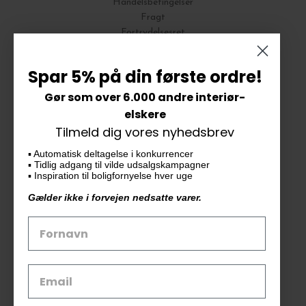
Handelsbetingelser
Fragt
Fortrydelsesret
Bytte og Returnering
Spar 5% på din første ordre!
Gør som over 6.000 andre interiør-
Vores butik
elskere
Tilmeld dig vores nyhedsbrev
KAiKU ApS
▪️ Automatisk deltagelse i konkurrencer
Langdalsvej 46, bygning 7
▪️ Tidlig adgang til vilde udsalgskampagner
8220 Brabrand
▪️ Inspiration til boligfornyelse hver uge
info@kaiku.dk
Gælder ikke i forvejen nedsatte varer.
Tlf. 33 11 19 07
CVR-nr. 30715349
Åbn GDPR-popup