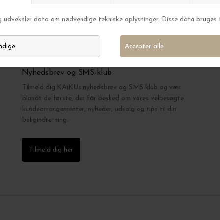
kolde måneder.
Nyhedsbrev og SMS-klub
Tilmeld dig KAiKUs nyhedsbrev og SMS klub og vær
blandt de første, der får besked om vores velbesøgte
kundearrangementer, nyheder, udsalg og tips til din
boligindretning.
Tilmeld dig her