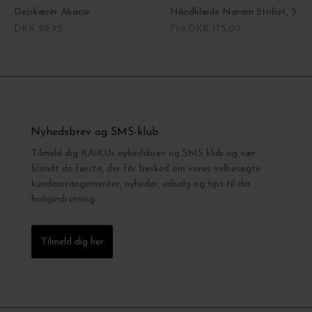
Dejskærer Akacie
Håndklæde Naram Stribet, 50*80 - Vælg farve
DKK 99,95
Fra DKK 175,00
Nyhedsbrev og SMS-klub
Tilmeld dig KAiKUs nyhedsbrev og SMS klub og vær
blandt de første, der får besked om vores velbesøgte
kundearrangementer, nyheder, udsalg og tips til din
boligindretning.
Tilmeld dig her