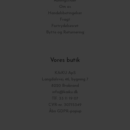
Åbningstider
Om os
Handelsbetingelser
Fragt
Fortrydelsesret
Bytte og Returnering
Vores butik
KAiKU ApS
Langdalsvej 46, bygning 7
8220 Brabrand
info@kaiku.dk
Tlf. 33 11 19 07
CVR-nr. 30715349
Åbn GDPR-popup