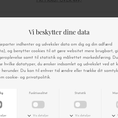
FRI FRAGT OVER 499,-
Andre købte også
Nyhed