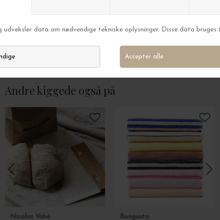
House Doctor
House Doctor
3 Osteknive Cheese, Silver
4 Smørknive Mora,
DKK 299,00
DKK 199,00
Andre kiggede også på
Nicolas Vahé
Bongusta