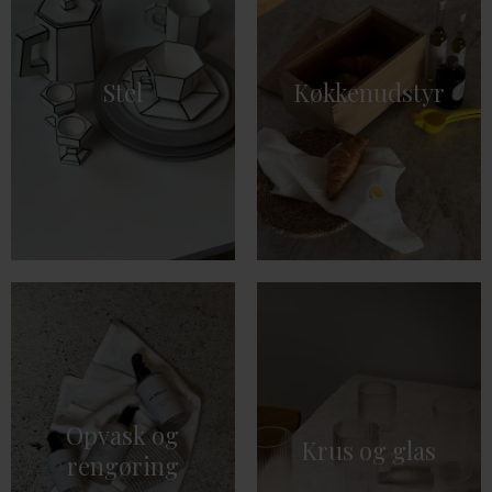
Stel
Køkkenudstyr
Opvask og
Krus og glas
rengøring