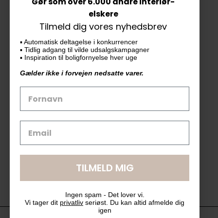
Gør som over 6.000 andre interiør-
Vores butik
elskere
Tilmeld dig vores nyhedsbrev
KAiKU ApS
▪️ Automatisk deltagelse i konkurrencer
Langdalsvej 46, bygning 7
▪️ Tidlig adgang til vilde udsalgskampagner
8220 Brabrand
▪️ Inspiration til boligfornyelse hver uge
info@kaiku.dk
Gælder ikke i forvejen nedsatte varer.
Tlf. 33 11 19 07
CVR-nr. 30715349
Åbn GDPR-popup
TILMELD MIG
Ingen spam - Det lover vi.
Vi tager dit
privatliv
seriøst. Du kan altid afmelde dig
igen