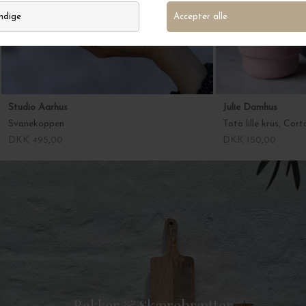
Studio Aarhus
Julie Damhus
Svanekoppen
Toto lille krus, Cort
DKK 495,00
DKK 150,00
Bakker & Skærebrætter