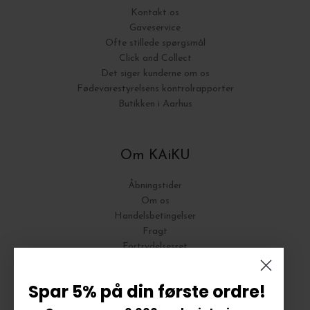
Kontakt os
Gaveservice
Ofte stillede spørgsmål
Click and Collect
Det siger kunderne om os
Fødevarestyrelsens kontrolrapporter
Butikken i Aarhus
Om KAiKU
Åbningstider
Om os
Handelsbetingelser
Fragt
Fortrydelsesret
Bytte og Returnering
Spar 5% på din første ordre!