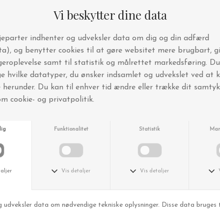
The Organic Company
The Organic Comp
Viskestykke, Stone - Testvinder
DKK 125,00
DKK 69,95
Keramik