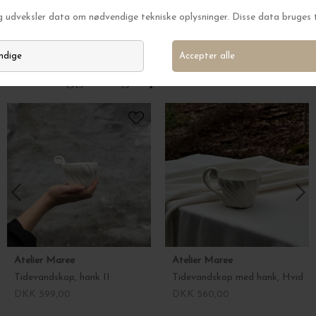
Kop Vuelo, Elm Green
Pude Vuelo, Elm G
DKK 149,00
DKK 599,00
Andre kiggede også på
Atelier Maree
Atelier Maree
Tidevandskop, hank II
Tidevandskop med hank, Hvid
DKK 599,00
DKK 560,00