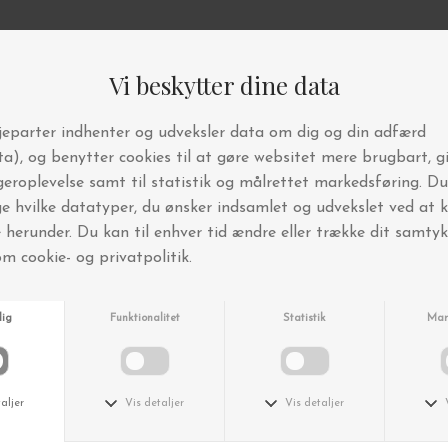
Andre købte også
Ferm Living
Ferm Living