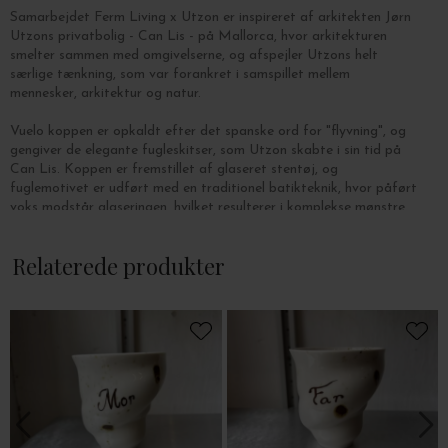
Samarbejdet Ferm Living x Utzon er inspireret af arkitekten Jørn
Utzons privatbolig - Can Lis - på Mallorca, hvor arkitekturen
smelter sammen med omgivelserne, og afspejler Utzons helt
særlige tænkning, som var forankret i samspillet mellem
mennesker, arkitektur og natur.
Vuelo koppen er opkaldt efter det spanske ord for "flyvning", og
gengiver de elegante fugleskitser, som Utzon skabte i sin tid på
Can Lis. Koppen er fremstillet af glaseret stentøj, og
fuglemotivet er udført med en traditionel batikteknik, hvor påført
voks modstår glaseringen, hvilket resulterer i komplekse mønstre,
der forstærker koppens håndværksmæssige karakter.
Relaterede produkter
Mål: Ø: 8,5 x H: 6,5 cm.
Koppen rummer 20 cl., og tåler opvaskemaskine.
Der kan forekomme mærker og variationer i leret på grund af det
naturlige råmateriale.