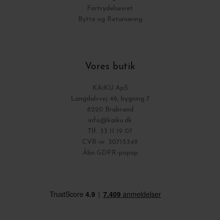
Fortrydelsesret
Bytte og Returnering
Vores butik
KAiKU ApS
Langdalsvej 46, bygning 7
8220 Brabrand
info@kaiku.dk
Tlf. 33 11 19 07
CVR-nr. 30715349
Åbn GDPR-popup