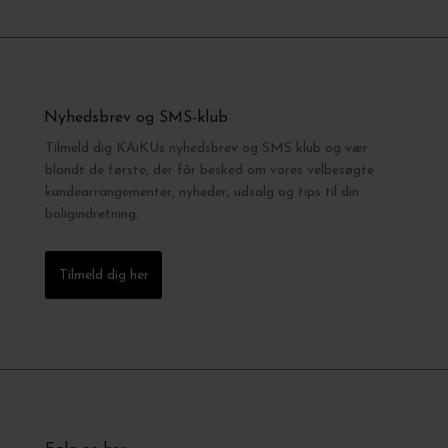
Nyhedsbrev og SMS-klub
Tilmeld dig KAiKUs nyhedsbrev og SMS klub og vær
blandt de første, der får besked om vores velbesøgte
kundearrangementer, nyheder, udsalg og tips til din
boligindretning.
Tilmeld dig her