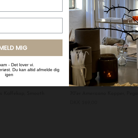
LMELD MIG
am - Det lover vi.
riøst. Du kan altid afmelde dig
igen
HK living
cs Kaffekop, Smooth
70'er Americano Kopper, Pegas
DKK 269,00