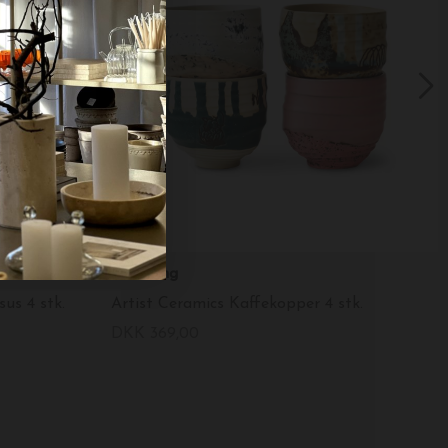
HK living
us 4 stk.
Artist Ceramics Kaffekopper 4 stk.
DKK 369,00