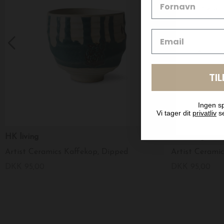
TI
Ingen sp
Vi tager dit
privatliv
se
HK living
HK living
Artist Ceramics Kaffekop, Dipped
Artist Cerami
DKK 95,00
DKK 95,00