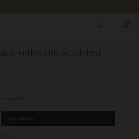
0
0
mics: coffee cup, scratched
en og online)