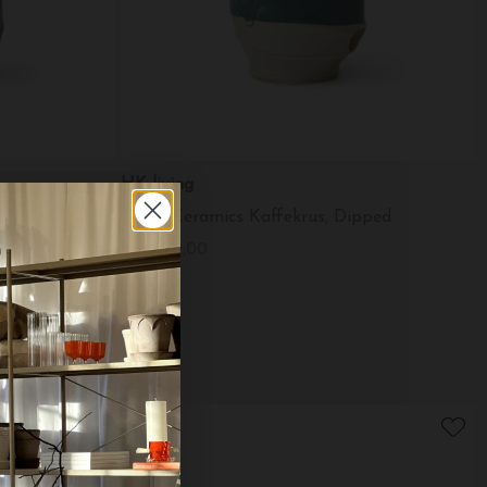
HK living
ratched
Artist Ceramics Kaffekrus, Dipped
DKK 89,00