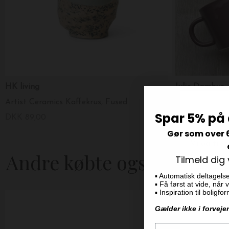
HK living
Julie Damhus
Artist Ceramics Kaffekrus, Fused
Spar 5% på 
DKK 89,00
DKK 350,00
Gør som over 
Andre købte også
Tilmeld dig
▪️ Automatisk deltagels
▪️ Få først at vide, når
▪️ Inspiration til boligf
Gælder ikke i forveje