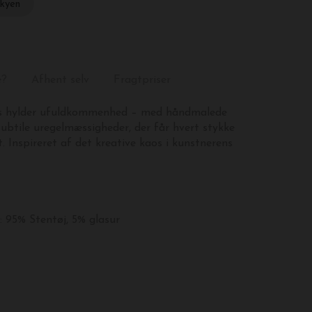
skyen
e?
Afhent selv
Fragtpriser
us hylder ufuldkommenhed – med håndmalede
 subtile uregelmæssigheder, der får hvert stykke
kt. Inspireret af det kreative kaos i kunstnerens
: 95% Stentøj, 5% glasur