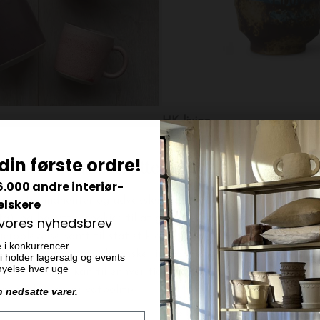
HK living
Oda hånddrejet keramik-kop med hank, Fl. farver
Artist Ceramics Kaffekrus, Sc
din første ordre!
DKK 95,00
6.000 andre interiør-
elskere
 vores nyhedsbrev
e i konkurrencer
 vi holder lagersalg og events
ornyelse hver uge
n nedsatte varer.