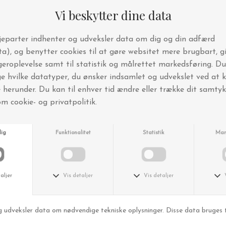
The Organic Company
The Organic Comp
Viskestykke, Stone - Testvinder
DKK 125,00
DKK 69,95
Keramik