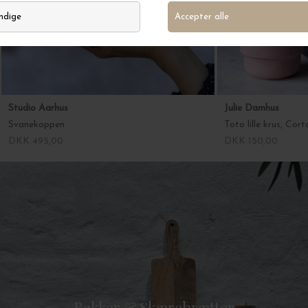
Studio Aarhus
Julie Damhus
Svanekoppen
Toto lille krus, Cort
DKK 495,00
DKK 150,00
Bakker & Skærebrætter