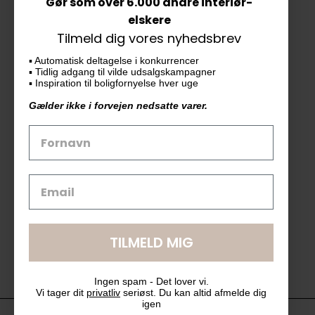
Gør som over 6.000 andre interiør-
Vores butik
elskere
Tilmeld dig vores nyhedsbrev
KAiKU ApS
▪️ Automatisk deltagelse i konkurrencer
Langdalsvej 46, bygning 7
▪️ Tidlig adgang til vilde udsalgskampagner
8220 Brabrand
▪️ Inspiration til boligfornyelse hver uge
info@kaiku.dk
Gælder ikke i forvejen nedsatte varer.
Tlf. 33 11 19 07
CVR-nr. 30715349
Åbn GDPR-popup
TILMELD MIG
Ingen spam - Det lover vi.
Vi tager dit
privatliv
seriøst. Du kan altid afmelde dig
igen