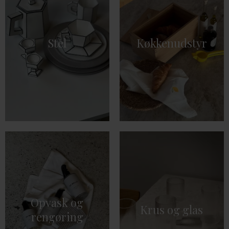
Stel
Køkkenudstyr
Opvask og
Krus og glas
rengøring