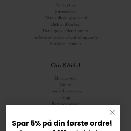
Kontakt os
Gaveservice
Ofte stillede spørgsmål
Click and Collect
Det siger kunderne om os
Fødevarestyrelsens kontrolrapporter
Butikken i Aarhus
Om KAiKU
Åbningstider
Om os
Handelsbetingelser
Fragt
Fortrydelsesret
Bytte og Returnering
Spar 5% på din første ordre!