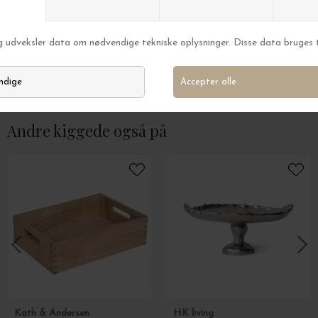
Ferm Living
Ferm Living
2 Desserttallerkener Ø:22 Grå/Hvid
DKK 399,00
DKK 749,00
Andre kiggede også på
Kath & Andersen
HK living