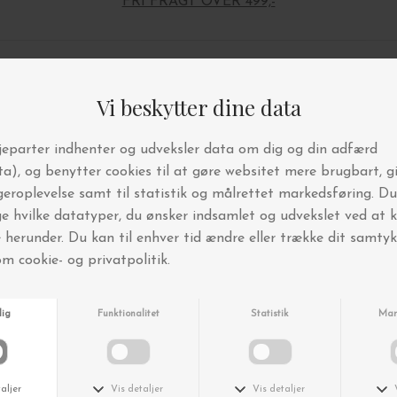
FRI FRAGT OVER 499,-
Andre købte også