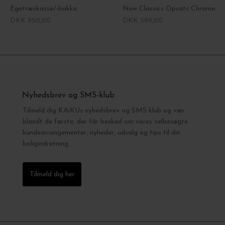
Egetræskasse/-bakke
New Classics Opsats Chrome, Rough
DKK 950,00
DKK 599,00
Nyhedsbrev og SMS-klub
Tilmeld dig KAiKUs nyhedsbrev og SMS klub og vær
blandt de første, der får besked om vores velbesøgte
kundearrangementer, nyheder, udsalg og tips til din
boligindretning.
Tilmeld dig her