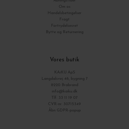
Åbningstider
Om os
Handelsbetingelser
Fragt
Fortrydelsesret
Bytte og Returnering
Vores butik
KAiKU ApS
Langdalsvej 46, bygning 7
8220 Brabrand
info@kaiku.dk
Tlf. 33 11 19 07
CVR-nr. 30715349
Åbn GDPR-popup