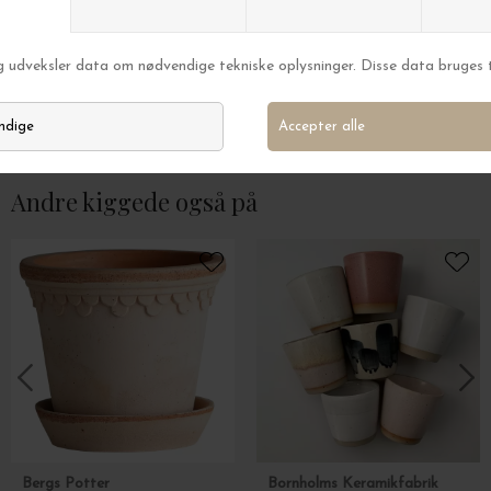
HK living
HK living
4 stk.70'er Kaffekrus, Artistic
4 Glas Nienke Sikk
DKK 265,00
DKK 375,00
Andre kiggede også på
Bergs Potter
Bornholms Keramikfabrik