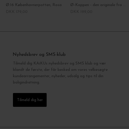
Ø:16 Københavnerpotten, Rosa
Ø-Koppen - den originale fra Bornholm
DKK 179,00
DKK 199,00
Nyhedsbrev og SMS-klub
Tilmeld dig KAiKUs nyhedsbrev og SMS klub og vær
blandt de første, der får besked om vores velbesøgte
kundearrangementer, nyheder, udsalg og tips til din
boligindretning.
Tilmeld dig her