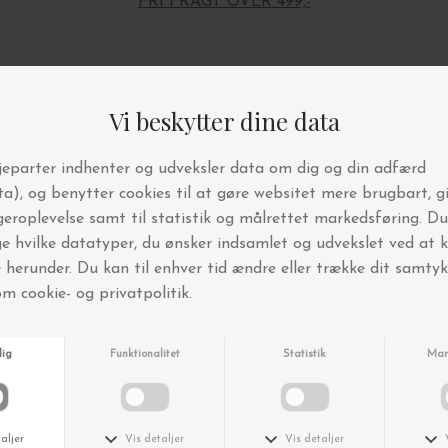
FRI FRAGT OVER 499,-
Andre købte også
Nyhed