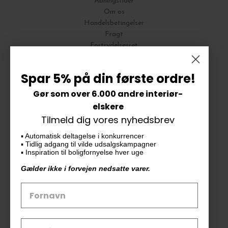
Åbningstider
Om os
Handelsbetingelser
Fragt
Fortrydelsesret
Bytte og Returnering
Spar 5% på din første ordre!
Gør som over 6.000 andre interiør-
Vores butik
elskere
Tilmeld dig vores nyhedsbrev
KAiKU ApS
▪️ Automatisk deltagelse i konkurrencer
Langdalsvej 46, bygning 7
▪️ Tidlig adgang til vilde udsalgskampagner
8220 Brabrand
▪️ Inspiration til boligfornyelse hver uge
info@kaiku.dk
Gælder ikke i forvejen nedsatte varer.
Tlf. 33 11 19 07
CVR-nr. 30715349
Åbn GDPR-popup