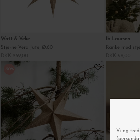
Watt & Veke
Ib Laursen
Stjerne Vera Jute, Ø:60
Ranke med stje
DKK 259,00
DKK 99,00
-50%