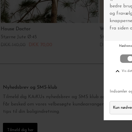
House Doctor
Watt & Veke
Stjerne Jute Ø:45
Stjerne Vera Ju
DKK 140,00
DKK 70,00
DKK 199,00
Nyhedsbrev og SMS-klub
Tilmeld dig KAiKUs nyhedsbrev og SMS klub og vær blandt d
får besked om vores velbesøgte kundearrangementer, nyhede
tips til din boligindretning.
Tilmeld dig her