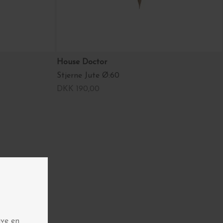
House Doctor
Stjerne Jute Ø:60
DKK 190,00