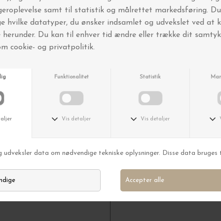
te, Ø:44
Følg os her
e første, der
r, udsalg og