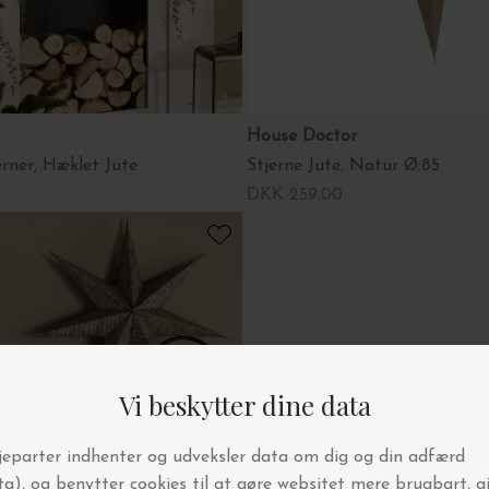
House Doctor
rner, Hæklet Jute
Stjerne Jute, Natur Ø:85
DKK 259,00