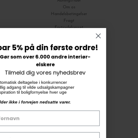
Åbningstider
Om os
Handelsbetingelser
Fragt
Fortrydelsesret
Bytte og Returnering
Spar 5% på din første ordre!
Gør som over 6.000 andre interiør-
Vores butik
elskere
Tilmeld dig vores nyhedsbrev
KAiKU ApS
▪️ Automatisk deltagelse i konkurrencer
Langdalsvej 46, bygning 7
▪️ Tidlig adgang til vilde udsalgskampagner
8220 Brabrand
▪️ Inspiration til boligfornyelse hver uge
info@kaiku.dk
Gælder ikke i forvejen nedsatte varer.
Tlf. 33 11 19 07
CVR-nr. 30715349
Åbn GDPR-popup