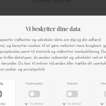
FRI FRAGT OVER 499,-
Andre købte også