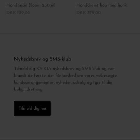
Håndsæbe Bloom 250 ml.
Hånddrejet kop med hank
DKK 139,00
DKK 375,00
Nyhedsbrev og SMS-klub
Tilmeld dig KAiKUs nyhedsbrev og SMS klub og vær
blandt de første, der får besked om vores velbesøgte
kundearrangementer, nyheder, udsalg og tips til din
boligindretning.
Tilmeld dig her