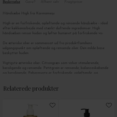
Beskrivelse
Gave?
Afhent selv
Fragtpriser
Håndsæbe High fra Karmameju
High er en forfriskende, opløftende og rensende håndsæbe - ideel
efter køkkenarbejde med stærkt duftende ingredienser. High
håndsæben renser huden og løfter humøret på forfriskende vis.
De æteriske olier er sammensat ud fra produktfamiliens
udgangspunkt om opløftende og rensende olier. Den milde base
beskytter huden.
Vigtigste æteriske olier: Citrongræs som virker stimulerende,
beroligende og rensende. Petitgrain er rensende, balanceskabende
og beroligende. Pebermynte er forfriskende, opløftende, og
opklarende. Sød orange virker forfriskende, varmende og
beroligende.
Relaterede produkter
Indhold: 250 ml