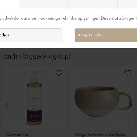
Karmameju
Karmameju
Håndsæbe Bloom 250 ml.
Håndlotion Life, T
DKK 139,00
DKK 149,00
Andre kiggede også på
Karmameju
Vangs Keramiske Værksted