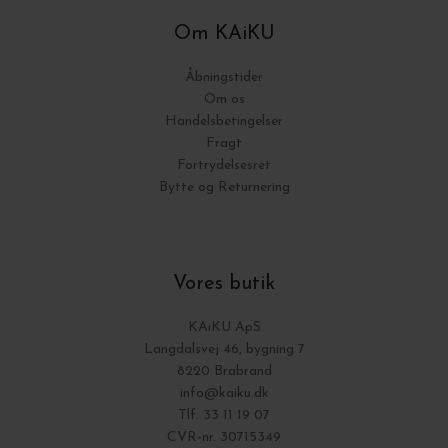
Om KAiKU
Åbningstider
Om os
Handelsbetingelser
Fragt
Fortrydelsesret
Bytte og Returnering
Vores butik
KAiKU ApS
Langdalsvej 46, bygning 7
8220 Brabrand
info@kaiku.dk
Tlf. 33 11 19 07
CVR-nr. 30715349