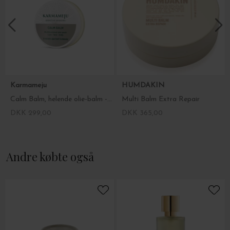
krop og sind.
Brug også Calm Balm til at forebygge høfebersymptomer ved at
anvende den omkring næsen, oppe i næseboret og rundt om
øjnene for at fange de små drilske pollenpartikler.
Indhold: 20 ml.
Karmameju
HUMDAKIN
Calm Balm, helende olie-balm - Prisvinder!
Multi Balm Extra Repair
DKK 299,00
DKK 365,00
Andre købte også