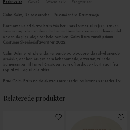
Beskrivelse
Gave?
Afhent selv
Fragtpriser
Calm Balm, Rejsestørrelse - Prisvinder fra Karmameju
Karmamejus effektive balm fås her i miniformat til rejsen, tasken,
lommen og bilen, så den altid er ved hånden som en uundværlig del
af den daglige pleje for hele familien.
Calm Balm vandt prisen
Costume Skønhedsfavoritter 2022.
Calm Balm er et plejende, rensende og blødgørende salvelignende
produkt, der kan bruges som læbepomade, aftersun, til røde
barnenumser, til tørre hårspidser, som aftershave - kort sagt fra
top til tå - og til alle aldre.
Brug Calm Balm på de ekstra tørre steder på kroppen i stedet for
body lotion - til ru fødder/hæle, tørre hænder og albuer, til tørre
skinneben - brug den også på flyveturen som ansigtsmaske for at
Relaterede produkter
holde på hudens fugt og beskytte mod dehydrering.
Calm Balm indeholder ren oliven-, meadowfoam-, havtorn- og
morgenfrueolie samt sheasmør, som genopbygger og giver fugt til
tør og irriteret hud. Karmamejus blanding af afslappende og
rensende æteriske olier fra kanuka, kamille og lavendel beroliger