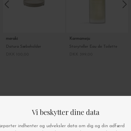
meraki
Karmameju
Datura Sæbeholder
Storyteller Eau de Toilette
DKK 100,00
DKK 399,00
4.9/5 STJERNER PÅ TRUSTPILOT
BYT OG AFHENT I BUTIKKEN