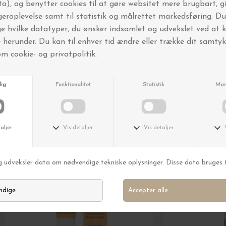
FRI FRAGT OVER 499,-
Andre købte også