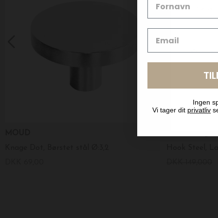
TI
Ingen sp
Vi tager dit
privatliv
se
MOUD
Ferm Living
Knage Dot, Børstet stål Ø:3,2
Hook Steel, L
DKK 69,00
DKK 149,000