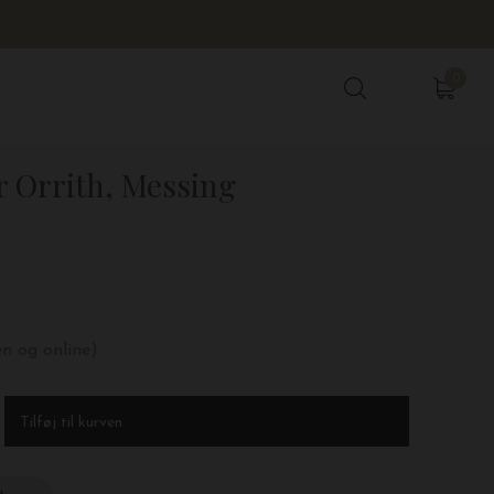
0
0
Orrith, Messing
en og online)