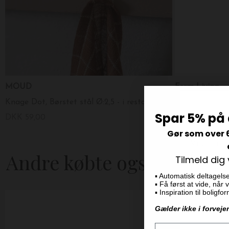
MOUD
Ferm Living
Knage Dot, Børstet stål Ø:2,5 - i restordre
Spar 5% på 
DKK 59,00
DKK 249,00
Gør som over 
Andre købte også
Tilmeld dig
▪️ Automatisk deltagels
▪️ Få først at vide, når
▪️ Inspiration til boligf
-50%
Gælder ikke i forveje