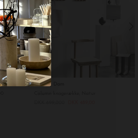
Kristina Dam
00
Column knagerække, Natur
DKK 699,000
DKK 489,00