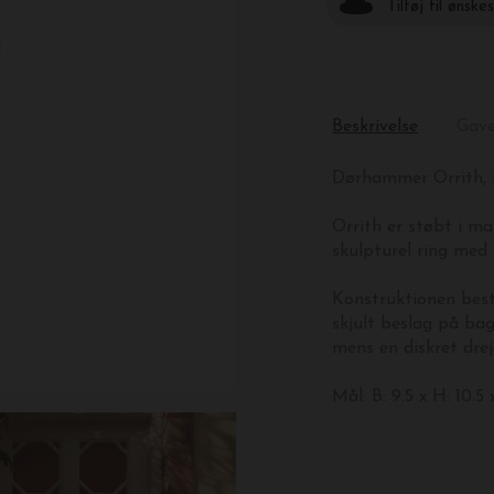
Tilføj til ønske
Beskrivelse
Gav
Dørhammer Orrith, 
Orrith er støbt i m
skulpturel ring med
Konstruktionen best
skjult beslag på bags
mens en diskret dre
Mål:
B: 9.5 x H: 10.5 