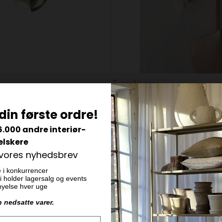
Ferm Living
Mushroom Hook, Messing - design af Helena Rohner
din første ordre!
DKK 299,00
6.000 andre interiør-
elskere
 vores nyhedsbrev
e i konkurrencer
 vi holder lagersalg og events
ornyelse hver uge
n nedsatte varer.