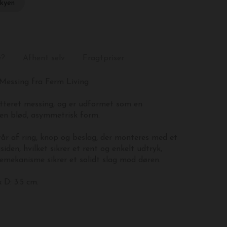
skyen
e?
Afhent selv
Fragtpriser
Messing fra Ferm Living
atteret messing, og er udformet som en
 en blød, asymmetrisk form.
år af ring, knop og beslag, der monteres med et
iden, hvilket sikrer et rent og enkelt udtryk,
jemekanisme sikrer et solidt slag mod døren.
x D: 3.5 cm.