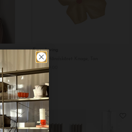
Ferm Living
Chanterelle Hook, Rustfrit stål - Helena Rohner design
Poesie Håndskåret Knage, Tan
DKK 199,00
-30%