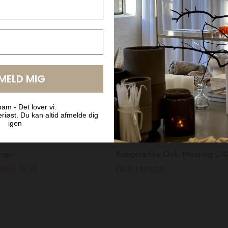
LMELD MIG
am - Det lover vi.
riøst. Du kan altid afmelde dig
igen
MOUD
arge
Knagerække Oak, Messing L:1
DKK 74,50
DKK 1.299,00