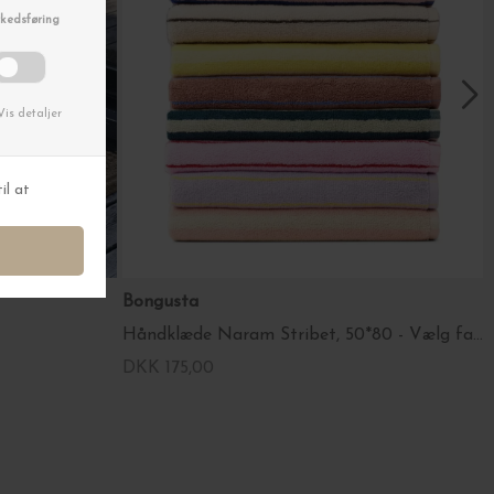
Bongusta
Håndklæde Naram Stribet, 50*80 - Vælg farve
DKK 175,00