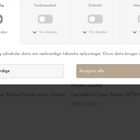
LMELD MIG
am - Det lover vi.
riøst. Du kan altid afmelde dig
igen
House Doctor
Havehynde Lina, Natur/Tynde sorte striber 45*45
Dørmåtte Clean, Natur 60*90
DKK 395,00