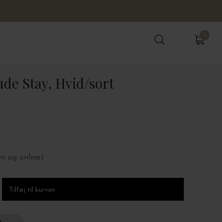
0
0
de Stay, Hvid/sort
en og online)