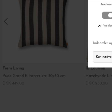
TI
Ingen sp
Vi tager dit
privatliv
se
Ferm Living
Ib Laursen
Pude Grand fl. farver str. 50x50 cm.
DKK 449,00
DKK 250,00