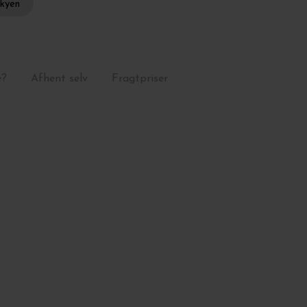
skyen
e?
Afhent selv
Fragtpriser