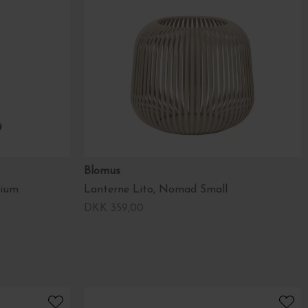
Blomus
dium
Lanterne Lito, Nomad Small
DKK 359,00