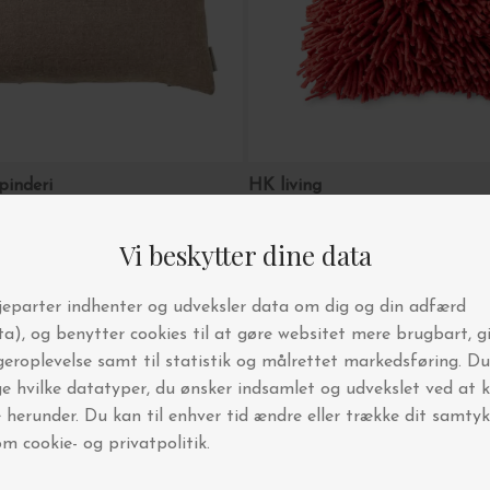
spinderi
HK living
 40*60, Baby Alpaca Fl. farver
Pude Uld Rugged, Cherry Red
din første ordre!
DKK 689,00
6.000 andre interiør-
elskere
 vores nyhedsbrev
e i konkurrencer
 vi holder lagersalg og events
ornyelse hver uge
n nedsatte varer.