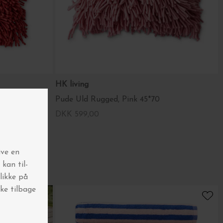
HK living
 50*50
Pude Uld Rugged, Pink 45*70
DKK 599,00