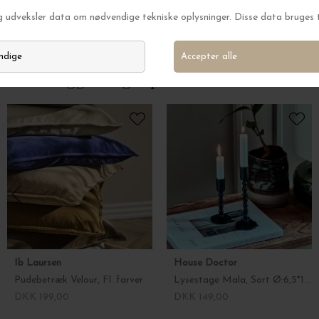
Pude Grand, Off-White/Chocolate 50*50
Pude Fold Patchw
DKK 449,00
DKK 499,00
Andre kiggede også på
Ib Laursen
House Doctor
Pudebetræk Velour, Fl. farver
Lysestage Mala, Sort Ø:6,5*18,5
DKK 199,00
DKK 149,00