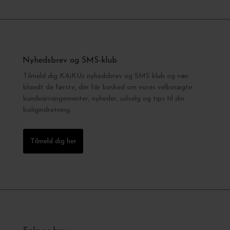
Nyhedsbrev og SMS-klub
Tilmeld dig KAiKUs nyhedsbrev og SMS klub og vær
blandt de første, der får besked om vores velbesøgte
kundearrangementer, nyheder, udsalg og tips til din
boligindretning.
Tilmeld dig her