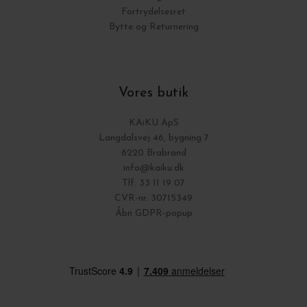
Fortrydelsesret
Bytte og Returnering
Vores butik
KAiKU ApS
Langdalsvej 46, bygning 7
8220 Brabrand
info@kaiku.dk
Tlf. 33 11 19 07
CVR-nr. 30715349
Åbn GDPR-popup