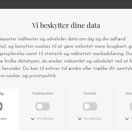
Andre købte også
Ferm Living
Ferm Living