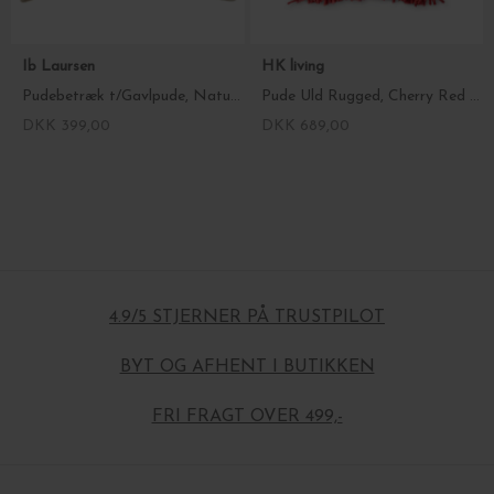
Ib Laursen
HK living
Pudebetræk t/Gavlpude, Natur Dobbeltvævet 60*90
Pude Uld Rugged, Cherry Red 50*50
DKK 399,00
DKK 689,00
4.9/5 STJERNER PÅ TRUSTPILOT
BYT OG AFHENT I BUTIKKEN
FRI FRAGT OVER 499,-