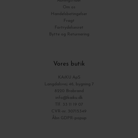
Åbningstider
Om os
Handelsbetingelser
Fragt
Fortrydelsesret
Bytte og Returnering
Vores butik
KAiKU ApS
Langdalsvej 46, bygning 7
8220 Brabrand
info@kaiku.dk
Tlf. 33 11 19 07
CVR-nr. 30715349
Åbn GDPR-popup