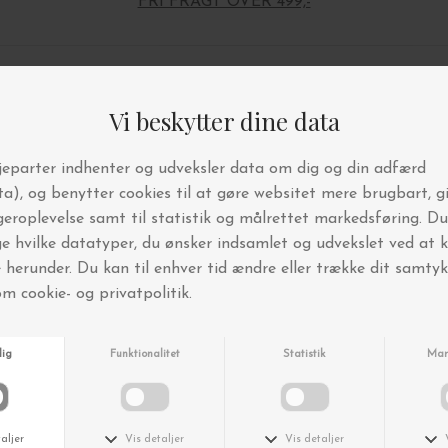
FRI FRAGT OVER 499,-
Andre købte også