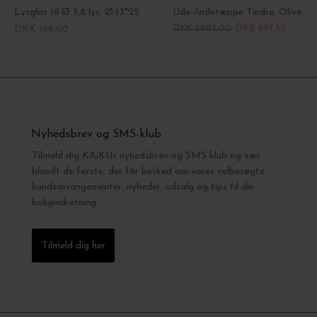
Lysglas til Ø:3,8 lys, Ø:13*25
Ude-/indetæppe Tindre, Olivengrøn 130*180
DKK 199,00
DKK 1.995,00
DKK 997,50
Nyhedsbrev og SMS-klub
Tilmeld dig KAiKUs nyhedsbrev og SMS klub og vær
blandt de første, der får besked om vores velbesøgte
kundearrangementer, nyheder, udsalg og tips til din
boligindretning.
Tilmeld dig her