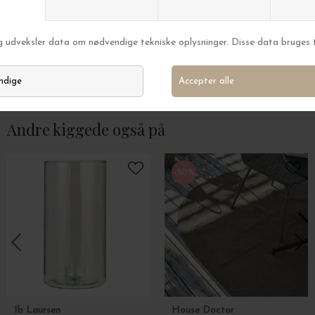
Ib Laursen
Ib Laursen
Vase Avignon, 50/50 Brun
Vase m/hank, Gre
DKK 239,00
DKK 99,00
Andre kiggede også på
-50%
Ib Laursen
House Doctor