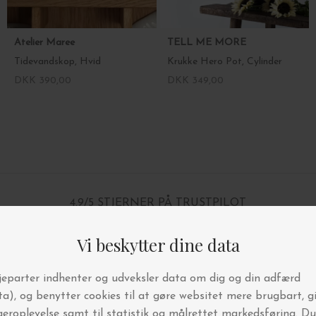
Atelier Maree
TELL ME MORE
Tidevandskop, Hvid
Krukke Hero Pot, Cylinder
DKK 390,00
DKK 349,00
4.9/5 STJERNER PÅ TRUSTPILOT
BYT OG AFHENT I BUTIKKEN
FRI FRAGT OVER 499,-