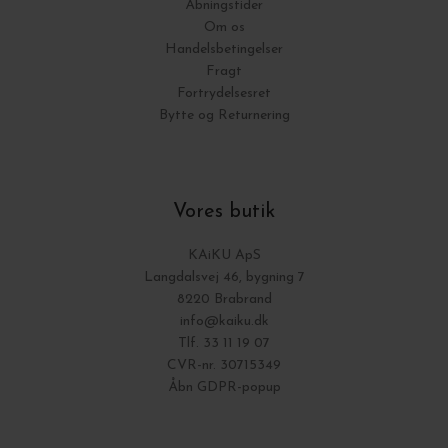
Åbningstider
Om os
Handelsbetingelser
Fragt
Fortrydelsesret
Bytte og Returnering
Vores butik
KAiKU ApS
Langdalsvej 46, bygning 7
8220 Brabrand
info@kaiku.dk
Tlf. 33 11 19 07
CVR-nr. 30715349
Åbn GDPR-popup