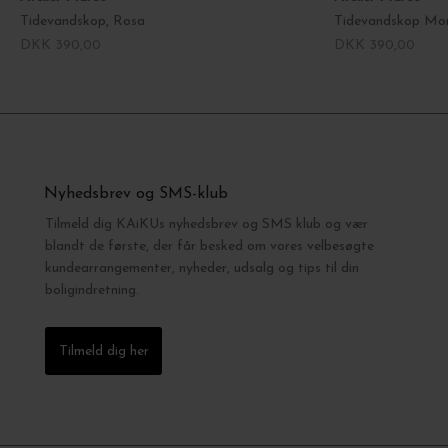
Tidevandskop, Rosa
Tidevandskop Mor
DKK 390,00
DKK 390,00
Nyhedsbrev og SMS-klub
Tilmeld dig KAiKUs nyhedsbrev og SMS klub og vær
blandt de første, der får besked om vores velbesøgte
kundearrangementer, nyheder, udsalg og tips til din
boligindretning.
Tilmeld dig her