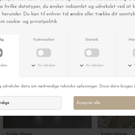
Andre købte også
Nyhed
Atelier Maree
Atelier Maree