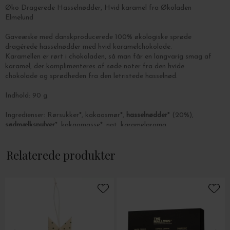
Øko Dragerede Hasselnødder, Hvid karamel fra Økoladen
Elmelund
Gaveæske med danskproducerede 100% økologiske sprøde
d
ragérede hasselnødder med hvid karamelchokolade.
Karamellen er rørt i chokoladen, så man får en langvarig smag af
karamel, der komplimenteres af søde noter fra den hvide
chokolade og sprødheden fra den letristede hasselnød.
Indhold: 90 g.
Ingredienser:
Rørsukker*, kakaosmør*,
hasselnødder
* (20%),
sødmælkspulver
*, kakaomasse*, nat. karamelaroma.
Mindst 38% kakaosmør i den hvide chokolade.
* = Økologisk
Relaterede produkter
Kan indeholde spor af
mandler
og
soja
.
Næringsindhold pr. 100 g:
Energi: 2552 KJ/613 Kcal.
Fedt: 45 g. - heraf mættede fedtsyrer: 22 g.
Kulhydrat: 43 g. - heraf sukkerarter: 40 g.
Protein: 7,09 g.
Salt: 0.16 g.