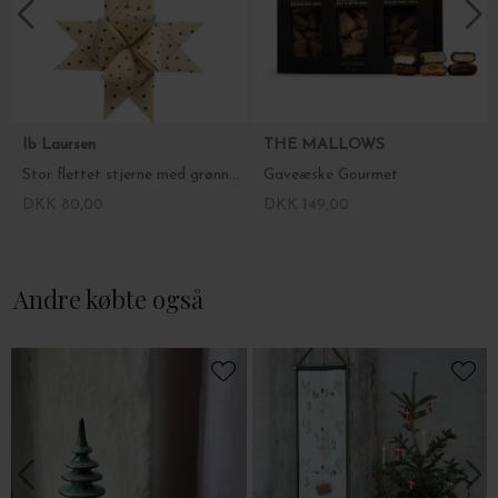
Kostfibre: 1,74 g.
Leverandør:
Økoladen Elmelund
Ugledigevej 95
4760 Vordingborg
Tlf. 5589 3212
Ib Laursen
THE MALLOWS
Stor flettet stjerne med grønne prikker 16*8
Gaveæske Gourmet
DKK 80,00
DKK 149,00
Andre købte også