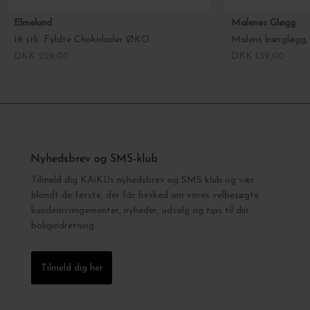
Elmelund
Malenes Gløgg
16 stk. Fyldte Chokolader ØKO
DKK 229,00
DKK 139,00
Nyhedsbrev og SMS-klub
Tilmeld dig KAiKUs nyhedsbrev og SMS klub og vær
blandt de første, der får besked om vores velbesøgte
kundearrangementer, nyheder, udsalg og tips til din
boligindretning.
Tilmeld dig her