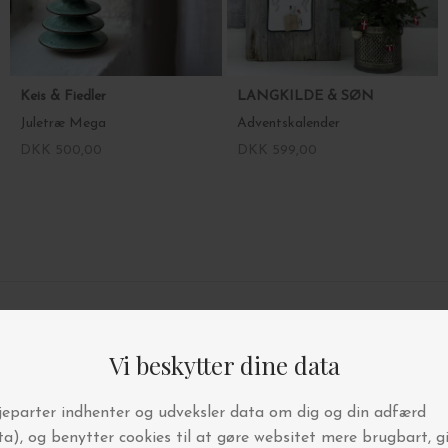
Keis & Fiedler
LANGKILDE & SØN
Juletræ Mega
Adventskalender
DKK 500,00
DKK 599,00
4.9/5 STJERNER PÅ TRUSTPILOT
BYT OG AFHENT I BUTIKKEN
FRI FRAGT OVER 499,-