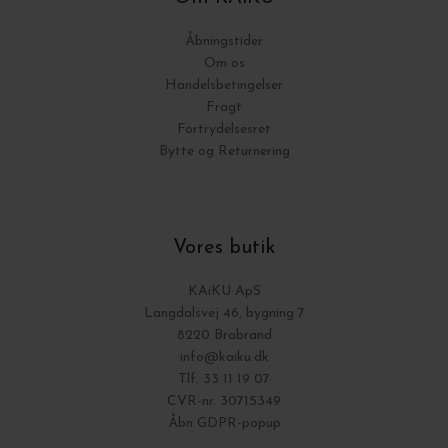
Åbningstider
Om os
Handelsbetingelser
Fragt
Fortrydelsesret
Bytte og Returnering
Vores butik
KAiKU ApS
Langdalsvej 46, bygning 7
8220 Brabrand
info@kaiku.dk
Tlf. 33 11 19 07
CVR-nr. 30715349
Åbn GDPR-popup