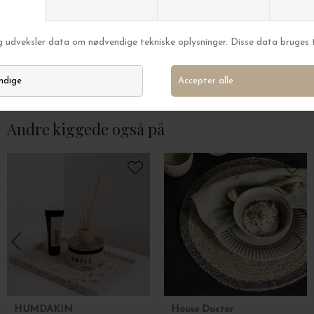
House Doctor
House Doctor
Kniv Brush
Gaffel, Brush
DKK 70,00
DKK 39,00
Andre kiggede også på
HUMDAKIN
House Doctor