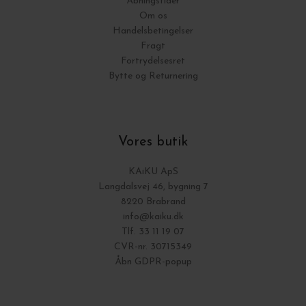
Åbningstider
Om os
Handelsbetingelser
Fragt
Fortrydelsesret
Bytte og Returnering
Vores butik
KAiKU ApS
Langdalsvej 46, bygning 7
8220 Brabrand
info@kaiku.dk
Tlf. 33 11 19 07
CVR-nr. 30715349
Åbn GDPR-popup