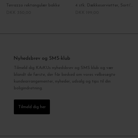
Terrazzo rektangulær bakke
4 stk. Dækkeservietter, Sort/Natur Ø:40
DKK 350,00
DKK 199,00
Nyhedsbrev og SMS-klub
Tilmeld dig KAiKUs nyhedsbrev og SMS klub og vær
blandt de første, der får besked om vores velbesøgte
kundearrangementer, nyheder, udsalg og tips til din
boligindretning.
Tilmeld dig her