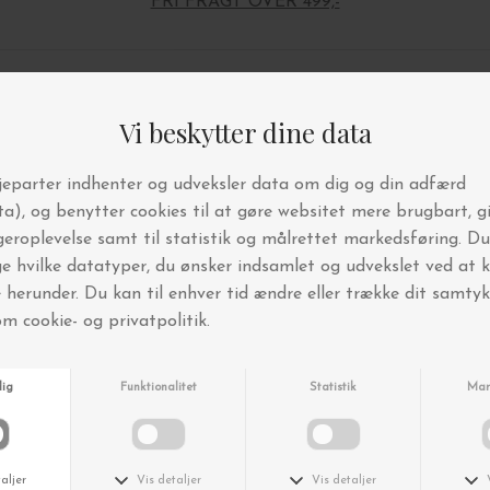
FRI FRAGT OVER 499,-
Andre købte også