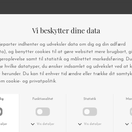
Andre købte også
-40%
-40%