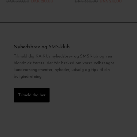
DKK 350,00
DKK 210,00
DKK 350,00
DKK 210,00
Nyhedsbrev og SMS-klub
Tilmeld dig KAiKUs nyhedsbrev og SMS klub og vær
blandt de første, der får besked om vores velbesøgte
kundearrangementer, nyheder, udsalg og tips til din
boligindretning.
Tilmeld dig her