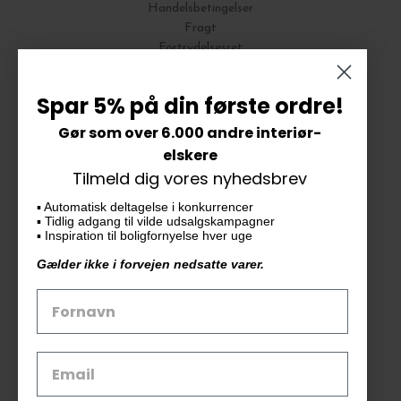
Handelsbetingelser
Fragt
Fortrydelsesret
Bytte og Returnering
Spar 5% på din første ordre!
Gør som over 6.000 andre interiør-
Vores butik
elskere
Tilmeld dig vores nyhedsbrev
KAiKU ApS
▪️ Automatisk deltagelse i konkurrencer
Langdalsvej 46, bygning 7
▪️ Tidlig adgang til vilde udsalgskampagner
8220 Brabrand
▪️ Inspiration til boligfornyelse hver uge
info@kaiku.dk
Gælder ikke i forvejen nedsatte varer.
Tlf. 33 11 19 07
CVR-nr. 30715349
Åbn GDPR-popup