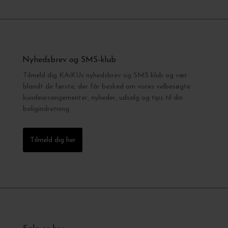
Nyhedsbrev og SMS-klub
Tilmeld dig KAiKUs nyhedsbrev og SMS klub og vær
blandt de første, der får besked om vores velbesøgte
kundearrangementer, nyheder, udsalg og tips til din
boligindretning.
Tilmeld dig her