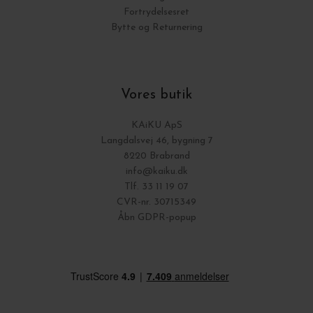
Fortrydelsesret
Bytte og Returnering
Vores butik
KAiKU ApS
Langdalsvej 46, bygning 7
8220 Brabrand
info@kaiku.dk
Tlf. 33 11 19 07
CVR-nr. 30715349
Åbn GDPR-popup