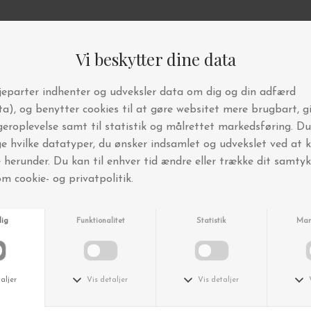
Andre købte også
-45%
-45%
Basic Apparel
Basic Apparel