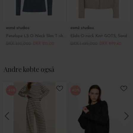
esmé studios
esmé studios
Penelope LS O-Neck Slim T-shirt, Blue Night
Elida O-neck Knit GOTS, Sand Melange
DKK 350,000
DKK 210,00
DKK 1.499,000
DKK 899,40
Andre købte også
-45%
-40%