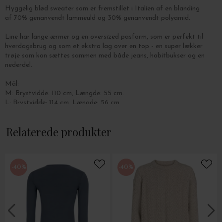
Hyggelig blød sweater som er fremstillet i Italien af en blanding
af 70% genanvendt lammeuld og 30% genanvendt polyamid.
Line har lange ærmer og en oversized pasform, som er perfekt til
hverdagsbrug og som et ekstra lag over en top - en super lækker
trøje som kan sættes sammen med både jeans, habitbukser og en
nederdel.
Mål:
M: Brystvidde: 110 cm, Længde: 55 cm.
L: Brystvidde: 114 cm, Længde: 56 cm.
XL: Brystvidde: 118 cm, Længde: 57 cm.
Relaterede produkter
Vælg farve og størrelse i drop down menuen.
-40%
-40%