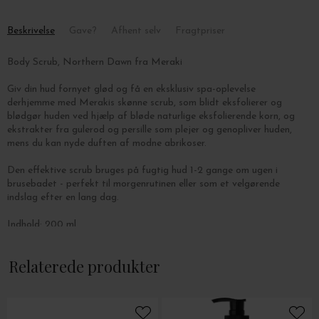
Beskrivelse
Gave?
Afhent selv
Fragtpriser
Body Scrub, Northern Dawn fra Meraki
Giv din hud fornyet glød og få en eksklusiv spa-oplevelse
derhjemme med Merakis skønne scrub, som blidt eksfolierer og
blødgør huden ved hjælp af
bløde naturlige eksfolierende korn, og
ekstrakter fra gulerod og persille som plejer og genopliver huden,
mens du kan nyde duften af modne abrikoser.
Den effektive scrub bruges på fugtig hud 1-2 gange om ugen i
brusebadet - perfekt
til morgenrutinen eller som et velgørende
indslag efter en lang dag.
Indhold: 200 ml.
Relaterede produkter