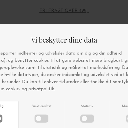
FRI FRAGT OVER 499,-
Andre købte også