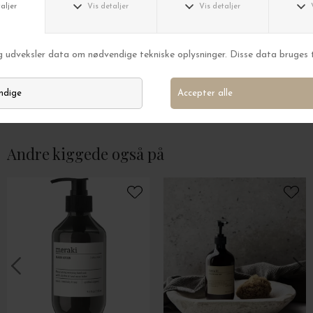
meraki
meraki
Gaveæske Everyday Pampering
Eksfolierende hå
Fra DKK 199,00
DKK 229,95
Andre kiggede også på