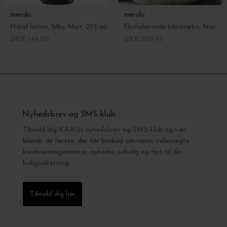
meraki
meraki
Hånd lotion, Silky Mist, 275 ml.
Eksfolierende håndsæbe, Northern Dawn
DKK 149,00
DKK 229,95
Nyhedsbrev og SMS-klub
Tilmeld dig KAiKUs nyhedsbrev og SMS klub og vær
blandt de første, der får besked om vores velbesøgte
kundearrangementer, nyheder, udsalg og tips til din
boligindretning.
Tilmeld dig her