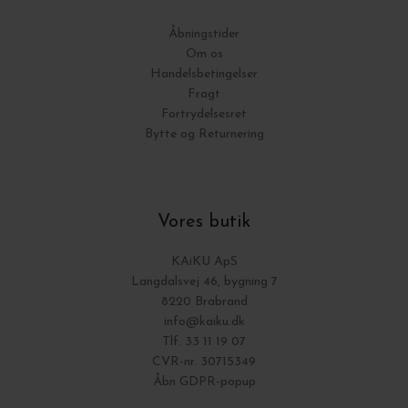
Åbningstider
Om os
Handelsbetingelser
Fragt
Fortrydelsesret
Bytte og Returnering
Vores butik
KAiKU ApS
Langdalsvej 46, bygning 7
8220 Brabrand
info@kaiku.dk
Tlf. 33 11 19 07
CVR-nr. 30715349
Åbn GDPR-popup