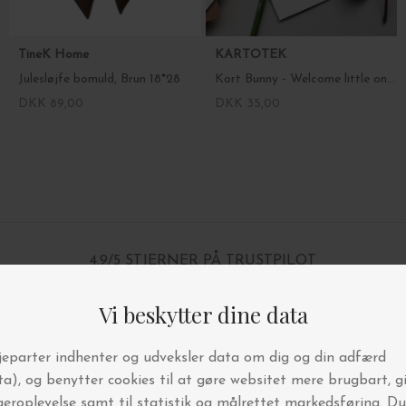
TineK Home
KARTOTEK
Julesløjfe bomuld, Brun 18*28
Kort Bunny - Welcome little one, 10,8*15,6
DKK 89,00
DKK 35,00
4.9/5 STJERNER PÅ TRUSTPILOT
BYT OG AFHENT I BUTIKKEN
FRI FRAGT OVER 499,-