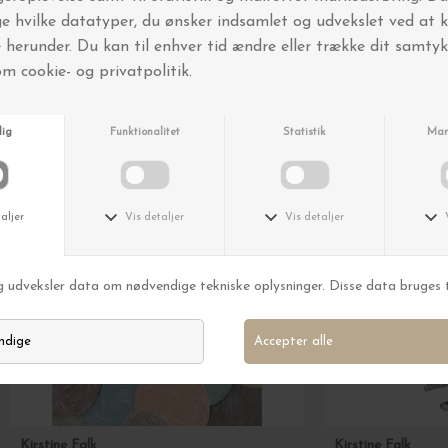
Andre købte også
Kirstine Falk
Kirstine Falk