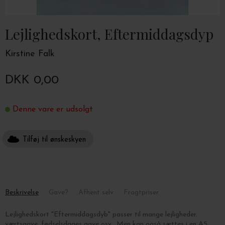
Lejlighedskort, Eftermiddagsdyp
Kirstine Falk
DKK 0,00
Denne vare er udsolgt
Tilføj til ønskeskyen
Beskrivelse
Gave?
Afhent selv
Fragtpriser
Lejlighedskort
"Eftermiddagsdyb" passer til mange lejligheder.
værtsgave, fødselsdages gave osv.. Men kan også sættes i en A5