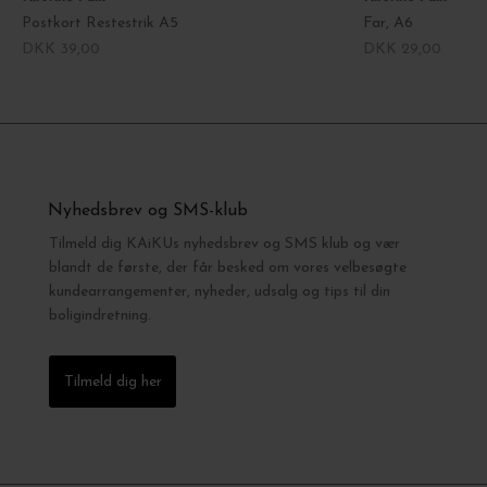
Postkort Restestrik A5
Far, A6
DKK 39,00
DKK 29,00
Nyhedsbrev og SMS-klub
Tilmeld dig KAiKUs nyhedsbrev og SMS klub og vær
blandt de første, der får besked om vores velbesøgte
kundearrangementer, nyheder, udsalg og tips til din
boligindretning.
Tilmeld dig her