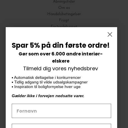
Åbningstider
Om os
Handelsbetingelser
Fragt
Fortrydelsesret
Bytte og Returnering
Spar 5% på din første ordre!
Gør som over 6.000 andre interiør-
Vores butik
elskere
Tilmeld dig vores nyhedsbrev
KAiKU ApS
▪️ Automatisk deltagelse i konkurrencer
Langdalsvej 46, bygning 7
▪️ Tidlig adgang til vilde udsalgskampagner
8220 Brabrand
▪️ Inspiration til boligfornyelse hver uge
info@kaiku.dk
Gælder ikke i forvejen nedsatte varer.
Tlf. 33 11 19 07
CVR-nr. 30715349
Åbn GDPR-popup