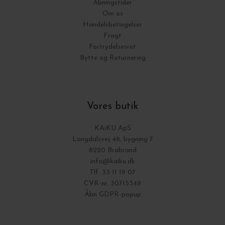
Åbningstider
Om os
Handelsbetingelser
Fragt
Fortrydelsesret
Bytte og Returnering
Vores butik
KAiKU ApS
Langdalsvej 46, bygning 7
8220 Brabrand
info@kaiku.dk
Tlf. 33 11 19 07
CVR-nr. 30715349
Åbn GDPR-popup