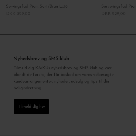
Servingsfad Pion, Sort/Brun L:38
Serveringsfad Pion
DKK 329,00
DKK 229,00
Nyhedsbrev og SMS-klub
Tilmeld dig KAiKUs nyhedsbrev og SMS klub og vær
blandt de første, der får besked om vores velbesøgte
kundearrangementer, nyheder, udsalg og tips til din
boligindretning.
Tilmeld dig her