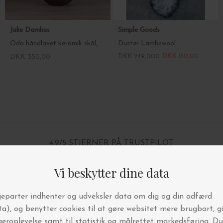
Julie Damhus
Simple Goods
Oda håndlavet keramik skål, Medium
Duster Lambswool
DKK 350,00
DKK 249,000
DKK 150,00
4.9/5 STJERNER PÅ TRUSTPILOT
BYT OG AFHENT I BUTIKKEN
FRI FRAGT OVER 499,-