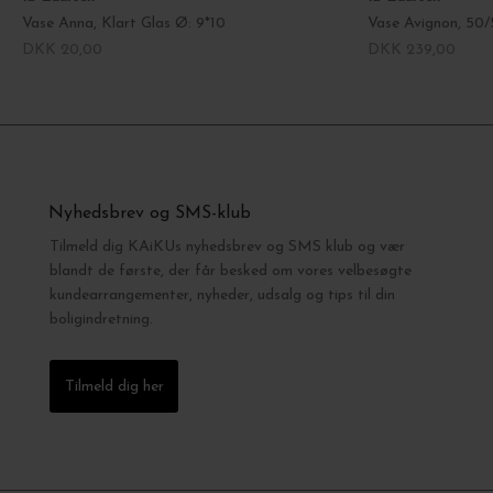
Vase Anna, Klart Glas Ø: 9*10
Vase Avignon, 50/
DKK 20,00
DKK 239,00
Nyhedsbrev og SMS-klub
Tilmeld dig KAiKUs nyhedsbrev og SMS klub og vær
blandt de første, der får besked om vores velbesøgte
kundearrangementer, nyheder, udsalg og tips til din
boligindretning.
Tilmeld dig her