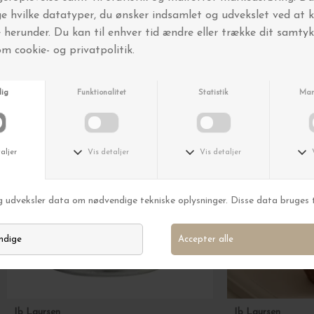
Andre købte også
Ib Laursen
Ib Laursen