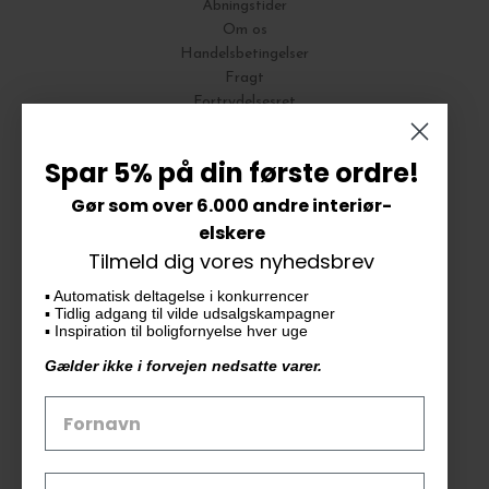
Åbningstider
Om os
Handelsbetingelser
Fragt
Fortrydelsesret
Bytte og Returnering
Spar 5% på din første ordre!
Gør som over 6.000 andre interiør-
Vores butik
elskere
Tilmeld dig vores nyhedsbrev
KAiKU ApS
▪️ Automatisk deltagelse i konkurrencer
Langdalsvej 46, bygning 7
▪️ Tidlig adgang til vilde udsalgskampagner
8220 Brabrand
▪️ Inspiration til boligfornyelse hver uge
info@kaiku.dk
Gælder ikke i forvejen nedsatte varer.
Tlf. 33 11 19 07
CVR-nr. 30715349
Åbn GDPR-popup