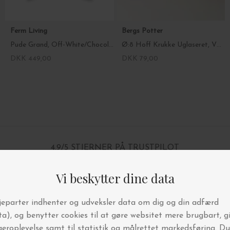
Ferm Living
Bergs Potter
Pude Grand, Off-White/Chocolate 50*50
Ø:8 Hoff Krukke Uglaseret, Vælg farve
DKK 449,00
DKK 79,00
4.9/5 STJERNER PÅ TRUSTPILOT
BYT OG AFHENT I BUTIKKEN
FRI FRAGT OVER 499,-