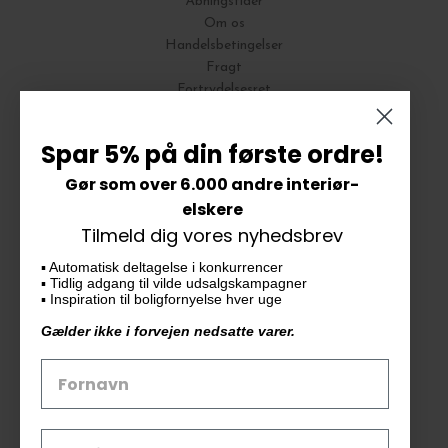
Åbningstider
Om os
Handelsbetingelser
Fragt
Fortrydelsesret
Bytte og Returnering
Spar 5% på din første ordre!
Gør som over 6.000 andre interiør-
Vores butik
elskere
Tilmeld dig vores nyhedsbrev
KAiKU ApS
▪️ Automatisk deltagelse i konkurrencer
Langdalsvej 46, bygning 7
▪️ Tidlig adgang til vilde udsalgskampagner
8220 Brabrand
▪️ Inspiration til boligfornyelse hver uge
info@kaiku.dk
Gælder ikke i forvejen nedsatte varer.
Tlf. 33 11 19 07
CVR-nr. 30715349
Åbn GDPR-popup