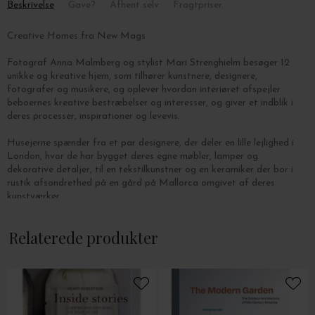
Beskrivelse
Gave?
Afhent selv
Fragtpriser
Creative Homes fra New Mags
Fotograf Anna Malmberg og stylist Mari Strenghielm besøger 12
unikke og kreative hjem, som tilhører kunstnere, designere,
fotografer og musikere, og oplever hvordan interiøret afspejler
beboernes kreative bestræbelser og interesser, og giver et indblik i
deres processer, inspirationer og levevis.
Husejerne spænder fra et par designere, der deler en lille lejlighed i
London, hvor de har bygget deres egne møbler, lamper og
dekorative detaljer, til en tekstilkunstner og en keramiker der bor i
rustik afsondrethed på en gård på Mallorca omgivet af deres
kunstværker.
Anna og Mari besøger desuden en parisisk billedhuggers
Relaterede produkter
karakterfulde atelierlejlighed, og det tidligere kloster hvor en
siciliansk kunstner bor og arbejder. Med herlige fotografier og
spændende historier vil Creative Homes inspirere os til både at
bo-, drømme- og indrette vores eget hjem kreativt.
Bogen er indbundet og indeholder 208 sider.