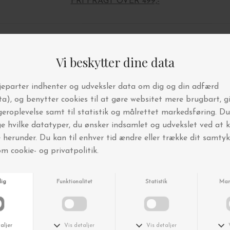
FRI FRAGT OVER 499,-
Andre købte også