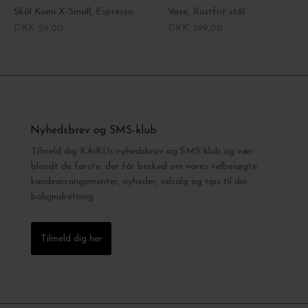
Skål Kumi X-Small, Espresso
Vase, Rustfrit stål
DKK 59,00
DKK 399,00
Nyhedsbrev og SMS-klub
Tilmeld dig KAiKUs nyhedsbrev og SMS klub og vær
blandt de første, der får besked om vores velbesøgte
kundearrangementer, nyheder, udsalg og tips til din
boligindretning.
Tilmeld dig her