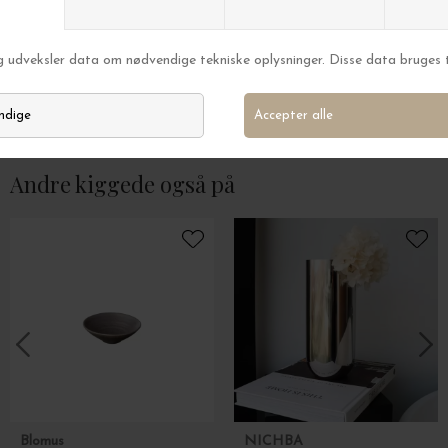
New Mags
New Mags
Mummum Airfryer
The Book of Palms
DKK 329,00
DKK 259,00
Andre kiggede også på
Blomus
NICHBA