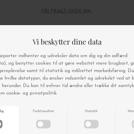
FRI FRAGT OVER 499,-
Andre købte også