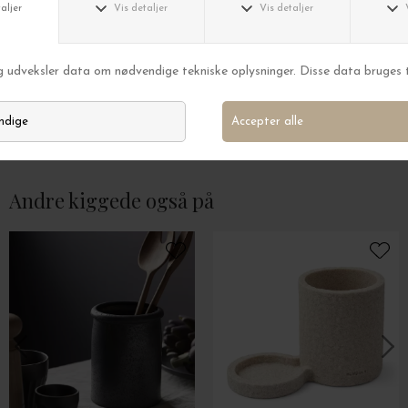
House Doctor
House Doctor
Lampeskærm Rispapir Rica, Hvid Ø:70*46 - Hent selv
Lampeskærm Bidar
DKK 399,00
DKK 199,95
Andre kiggede også på