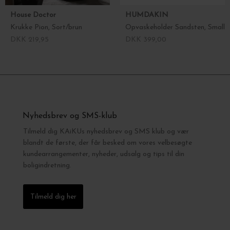
House Doctor
HUMDAKIN
Krukke Pion, Sort/brun
Opvaskeholder Sandsten, Small
DKK 219,95
DKK 399,00
Nyhedsbrev og SMS-klub
Tilmeld dig KAiKUs nyhedsbrev og SMS klub og vær
blandt de første, der får besked om vores velbesøgte
kundearrangementer, nyheder, udsalg og tips til din
boligindretning.
Tilmeld dig her