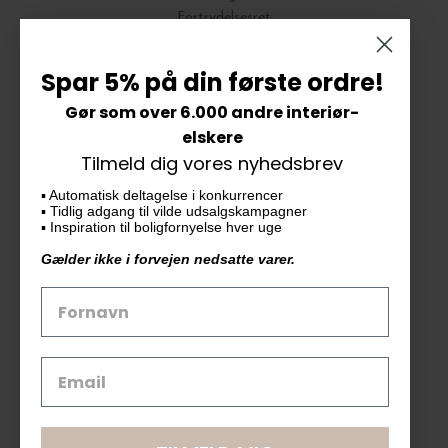
Fortrydelsesret
Bytte og Returnering
Spar 5% på din første ordre!
Gør som over 6.000 andre interiør-
Vores butik
elskere
Tilmeld dig vores nyhedsbrev
KAiKU ApS
▪️ Automatisk deltagelse i konkurrencer
Langdalsvej 46, bygning 7
▪️ Tidlig adgang til vilde udsalgskampagner
8220 Brabrand
▪️ Inspiration til boligfornyelse hver uge
info@kaiku.dk
Gælder ikke i forvejen nedsatte varer.
Tlf. 33 11 19 07
CVR-nr. 30715349
Åbn GDPR-popup