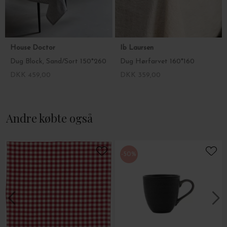
House Doctor
Ib Laursen
Dug Block, Sand/Sort 150*260
Dug Hørfarvet 160*160
DKK 459,00
DKK 359,00
Andre købte også
-50%