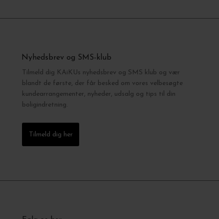
Nyhedsbrev og SMS-klub
Tilmeld dig KAiKUs nyhedsbrev og SMS klub og vær
blandt de første, der får besked om vores velbesøgte
kundearrangementer, nyheder, udsalg og tips til din
boligindretning.
Tilmeld dig her