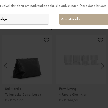
4 Stofservietter Block, Sand/Sort 40*40
Bordløber Block, 
DKK 169,00
DKK 129,00
Andre kiggede også på
StillNordic
Ferm Living
Toilettaske Basic, Large
4 Ripple Glas, Klar
DKK 749,00
DKK 369,00