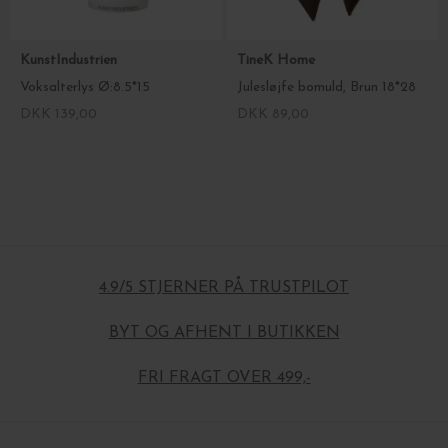
KunstIndustrien
TineK Home
Voksalterlys Ø:8.5*15
Julesløjfe bomuld, Brun 18*28
DKK 139,00
DKK 89,00
4.9/5 STJERNER PÅ TRUSTPILOT
BYT OG AFHENT I BUTIKKEN
FRI FRAGT OVER 499,-