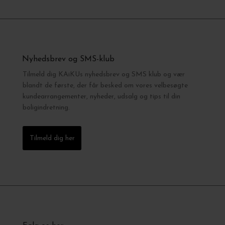
Nyhedsbrev og SMS-klub
Tilmeld dig KAiKUs nyhedsbrev og SMS klub og vær
blandt de første, der får besked om vores velbesøgte
kundearrangementer, nyheder, udsalg og tips til din
boligindretning.
Tilmeld dig her