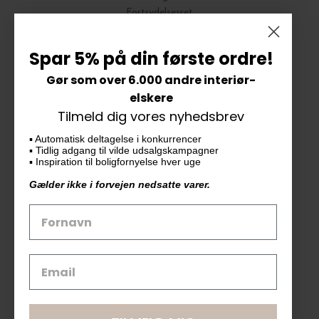
Fortrydelsesret
Bytte og Returnering
Spar 5% på din første ordre!
Gør som over 6.000 andre interiør-
Vores butik
elskere
Tilmeld dig vores nyhedsbrev
KAiKU ApS
▪️ Automatisk deltagelse i konkurrencer
Langdalsvej 46, bygning 7
▪️ Tidlig adgang til vilde udsalgskampagner
8220 Brabrand
▪️ Inspiration til boligfornyelse hver uge
info@kaiku.dk
Gælder ikke i forvejen nedsatte varer.
Tlf. 33 11 19 07
CVR-nr. 30715349
Åbn GDPR-popup