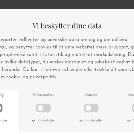
Andre købte også
Trine Tuxen
Trine Tuxen