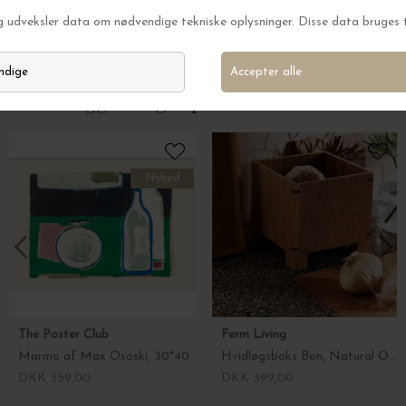
Ring Cecilia, Forgyldt
Ring Endless, Forg
DKK 1.275,00
DKK 1.375,00
Andre kiggede også på
Nyhed
The Poster Club
Ferm Living
Marmo af Max Ososki, 30*40
Hvidløgsboks Bon, Natural Oak
DKK 359,00
DKK 399,00