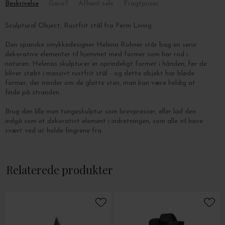
Beskrivelse
Gave?
Afhent selv
Fragtpriser
Sculptural Object, Rustfrit stål fra Ferm Living
Den spanske smykkedesigner Helena Rohner står bag en serie
dekorative elementer til hjemmet med former som har
rod i
naturen. Helenas skulpturer er oprindeligt formet i hånden, før de
bliver støbt i massivt rustfrit stål - og dette objekt har bløde
former, der minder om de glatte sten, man kan være heldig at
finde på stranden.
Brug den lille men tungeskulptur som brevpresser, eller lad den
indgå som et dekorativt element i indretningen, som alle vil have
svært ved at holde fingrene fra.
Mål: L: 7,5 x B: 7,5 x H: 5 cm.
Relaterede produkter
Vægt: 1 kg.