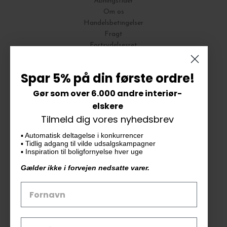
Åbningstider
Om os
Handelsbetingelser
Fragt
Fortrydelsesret
Bytte og Returnering
Spar 5% på din første ordre!
Gør som over 6.000 andre interiør-
Vores butik
elskere
Tilmeld dig vores nyhedsbrev
KAiKU ApS
▪️ Automatisk deltagelse i konkurrencer
Langdalsvej 46, bygning 7
▪️ Tidlig adgang til vilde udsalgskampagner
8220 Brabrand
▪️ Inspiration til boligfornyelse hver uge
info@kaiku.dk
Gælder ikke i forvejen nedsatte varer.
Tlf. 33 11 19 07
CVR-nr. 30715349
Åbn GDPR-popup