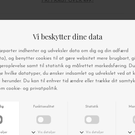
FRI FRAGT OVER 499,-
Andre købte også