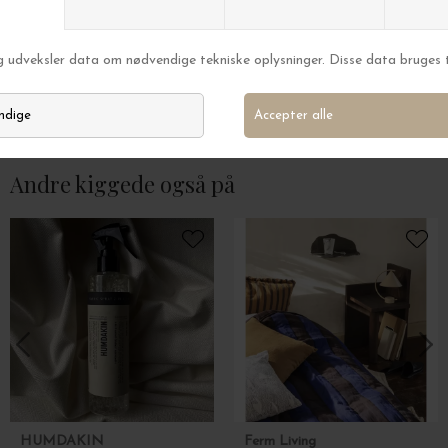
Ferm Living
Ferm Living
Mushroom Hook, Rustfrit stål - Helena Rohner design
DKK 169,00
DKK 299,00
Andre kiggede også på
HUMDAKIN
Ferm Living