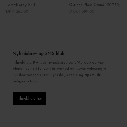
Tekstilspray 2-i-1
Quilted Plaid Grand 120*170, Choco/Bright Blue
DKK 265,00
DKK 1.099,00
Nyhedsbrev og SMS-klub
Tilmeld dig KAiKUs nyhedsbrev og SMS klub og vær
blandt de første, der får besked om vores velbesøgte
kundearrangementer, nyheder, udsalg og tips til din
boligindretning.
Tilmeld dig her