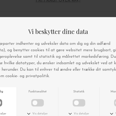
FRI FRAGT OVER 499,-
Andre købte også