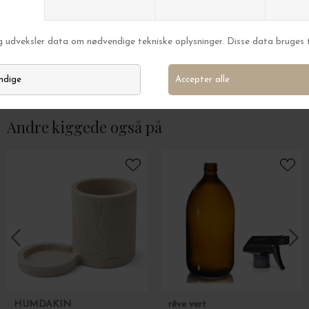
The Poster Club
The Poster Club
White Flowers in Striped Vase af Frankie Penwill, A4
All Bodies are Bea
DKK 319,00
DKK 319,00
Andre kiggede også på
HUMDAKIN
rêve vert