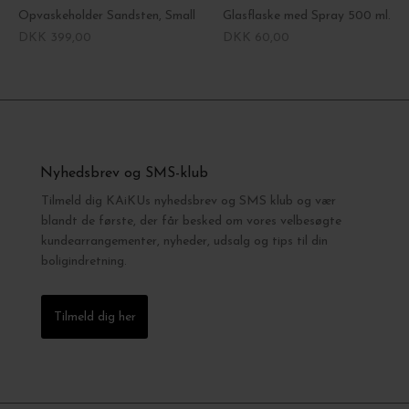
Opvaskeholder Sandsten, Small
Glasflaske med Spray 500 ml.
DKK 399,00
DKK 60,00
Nyhedsbrev og SMS-klub
Tilmeld dig KAiKUs nyhedsbrev og SMS klub og vær
blandt de første, der får besked om vores velbesøgte
kundearrangementer, nyheder, udsalg og tips til din
boligindretning.
Tilmeld dig her