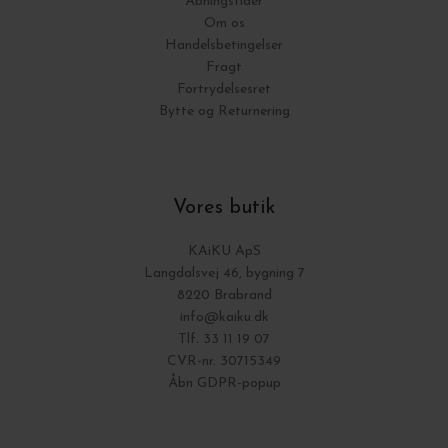
Åbningstider
Om os
Handelsbetingelser
Fragt
Fortrydelsesret
Bytte og Returnering
Vores butik
KAiKU ApS
Langdalsvej 46, bygning 7
8220 Brabrand
info@kaiku.dk
Tlf. 33 11 19 07
CVR-nr. 30715349
Åbn GDPR-popup