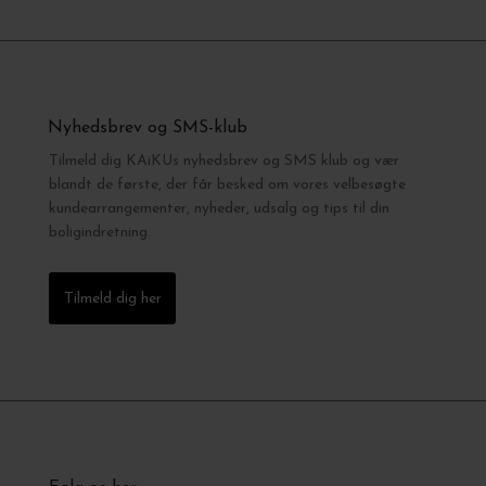
Nyhedsbrev og SMS-klub
Tilmeld dig KAiKUs nyhedsbrev og SMS klub og vær
blandt de første, der får besked om vores velbesøgte
kundearrangementer, nyheder, udsalg og tips til din
boligindretning.
Tilmeld dig her