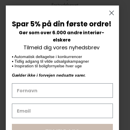
Fortrydelsesret
Bytte og Returnering
Spar 5% på din første ordre!
Gør som over 6.000 andre interiør-
Vores butik
elskere
Tilmeld dig vores nyhedsbrev
KAiKU ApS
▪️ Automatisk deltagelse i konkurrencer
Langdalsvej 46, bygning 7
▪️ Tidlig adgang til vilde udsalgskampagner
8220 Brabrand
▪️ Inspiration til boligfornyelse hver uge
info@kaiku.dk
Gælder ikke i forvejen nedsatte varer.
Tlf. 33 11 19 07
CVR-nr. 30715349
Åbn GDPR-popup