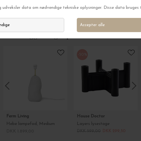
Elysia Candelaber - Børstet rustfrit stål
Lysestage Gradia
DKK 849,00
DKK 299,00
Andre kiggede også på
-50%
Ferm Living
House Doctor
Hebe lampefod, Medium
Layers lysestage
DKK 1.899,00
DKK 599,00
DKK 299,50