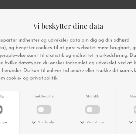
Andre købte også
Ferm Living
Ferm Living