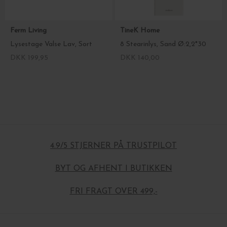
Ferm Living
TineK Home
Lysestage Valse Lav, Sort
8 Stearinlys, Sand Ø:2,2*30
DKK 199,95
DKK 140,00
4.9/5 STJERNER PÅ TRUSTPILOT
BYT OG AFHENT I BUTIKKEN
FRI FRAGT OVER 499,-