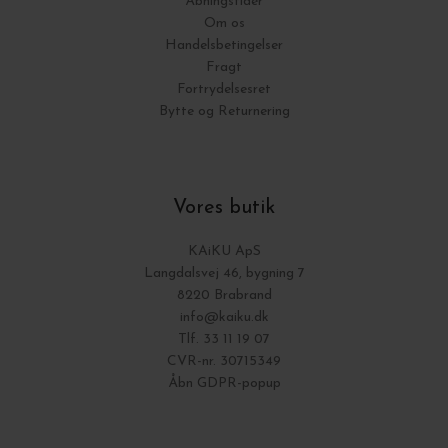
Åbningstider
Om os
Handelsbetingelser
Fragt
Fortrydelsesret
Bytte og Returnering
Vores butik
KAiKU ApS
Langdalsvej 46, bygning 7
8220 Brabrand
info@kaiku.dk
Tlf. 33 11 19 07
CVR-nr. 30715349
Åbn GDPR-popup