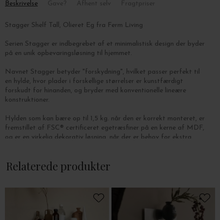
Beskrivelse
Gave?
Afhent selv
Fragtpriser
Stagger Shelf Tall, Olieret Eg fra Ferm Living
Serien Stagger er indbegrebet af et minimalistisk design der byder
på en unik opbevaringsløsning til hjemmet.
Navnet Stagger betyder "forskydning", hvilket passer perfekt til
en hylde, hvor plader i forskellige størrelser er kunstfærdigt
forskudt for hinanden, og bryder med konventionelle lineære
konstruktioner.
Hylden som kan bære op til 1,5 kg. når den er korrekt monteret, er
fremstillet af FSC® certificeret egetræsfiner på en kerne af MDF,
og er en virkelig dekorativ løsning, når der er behov for ekstra
opbevaring eller udstillingsplads.
Relaterede produkter
Mål: B: 20 x D: 13 x H: 32 cm.
Se de andre hylder i serien
her