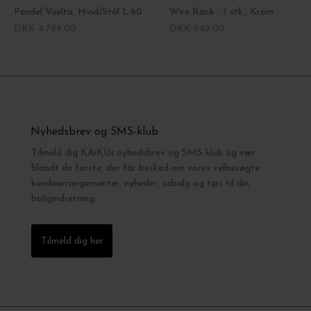
Pendel Vuelta, Hvid/Stål L:60
Wire Rack - 1 stk., Krom
DKK 4.799,00
DKK 649,00
Nyhedsbrev og SMS-klub
Tilmeld dig KAiKUs nyhedsbrev og SMS klub og vær
blandt de første, der får besked om vores velbesøgte
kundearrangementer, nyheder, udsalg og tips til din
boligindretning.
Tilmeld dig her