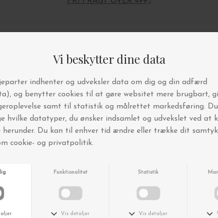
FRI FRAGT OVER 499,-
Andre købte også
-15%
-15%