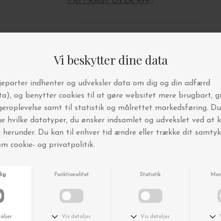
FRI FRAGT OVER 499,-
Andre købte også