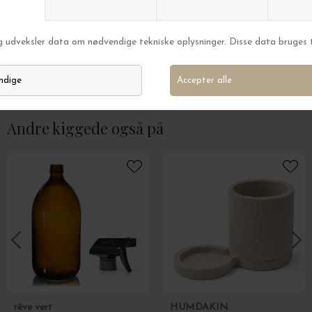
meraki
meraki
Opvaskemiddel, Shadow Lake 1L.
Bakke, Datura, Da
DKK 189,00
DKK 199,00
Andre kiggede også på
rêve vert
HUMDAKIN