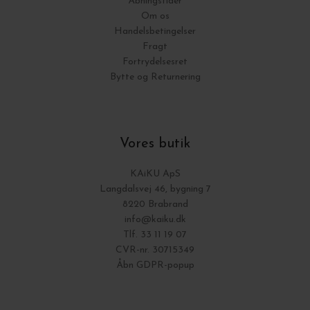
Åbningstider
Om os
Handelsbetingelser
Fragt
Fortrydelsesret
Bytte og Returnering
Vores butik
KAiKU ApS
Langdalsvej 46, bygning 7
8220 Brabrand
info@kaiku.dk
Tlf. 33 11 19 07
CVR-nr. 30715349
Åbn GDPR-popup