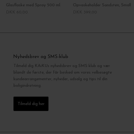
Glasflaske med Spray 500 ml.
Opvaskeholder Sandsten, Small
DKK 60,00
DKK 399,00
Nyhedsbrev og SMS-klub
Tilmeld dig KAiKUs nyhedsbrev og SMS klub og vær
blandt de første, der får besked om vores velbesøgte
kundearrangementer, nyheder, udsalg og tips til din
boligindretning.
Tilmeld dig her