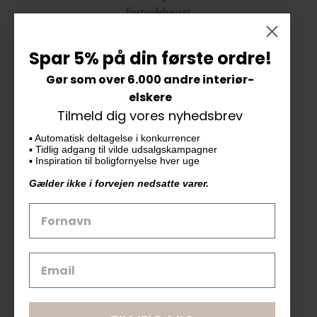
Fortrydelsesret
Bytte og Returnering
Spar 5% på din første ordre!
Gør som over 6.000 andre interiør-
Vores butik
elskere
Tilmeld dig vores nyhedsbrev
KAiKU ApS
▪️ Automatisk deltagelse i konkurrencer
Langdalsvej 46, bygning 7
▪️ Tidlig adgang til vilde udsalgskampagner
8220 Brabrand
▪️ Inspiration til boligfornyelse hver uge
info@kaiku.dk
Gælder ikke i forvejen nedsatte varer.
Tlf. 33 11 19 07
CVR-nr. 30715349
Åbn GDPR-popup