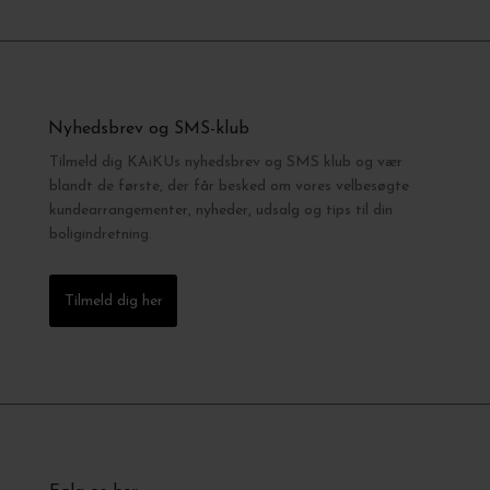
Nyhedsbrev og SMS-klub
Tilmeld dig KAiKUs nyhedsbrev og SMS klub og vær
blandt de første, der får besked om vores velbesøgte
kundearrangementer, nyheder, udsalg og tips til din
boligindretning.
Tilmeld dig her