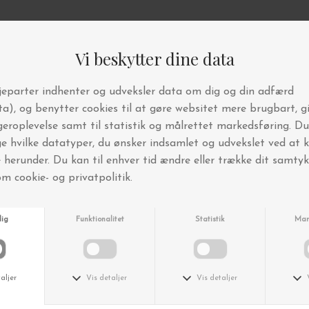
Andre købte også
-25%
Røros
Røros