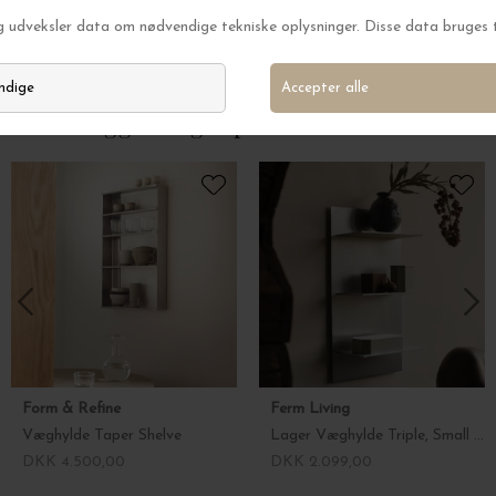
Plaid Pastille, Solgul
Plaid Moon, Yello
DKK 1.750,00
DKK 1.312,00
DKK 1.750,00
Andre kiggede også på
Form & Refine
Ferm Living
Væghylde Taper Shelve
Lager Væghylde Triple, Small fra Ferm Living
DKK 4.500,00
DKK 2.099,00