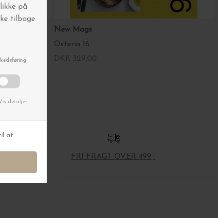
New Mags
Osteria 16
DKK 329,00
FRI FRAGT OVER 499,-