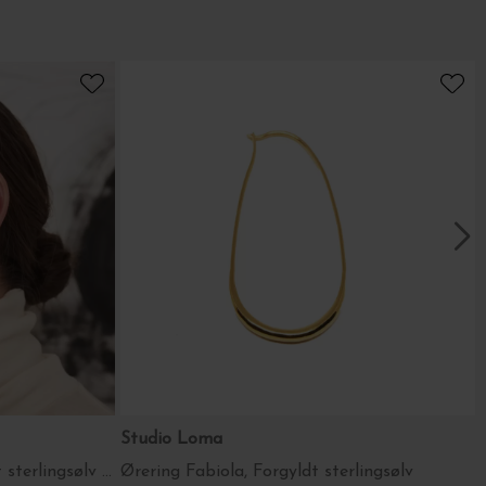
Studio Loma
Ørering Emmely Stor, Forgyldt sterlingsølv 1 stk.
Ørering Fabiola, Forgyldt sterlingsølv