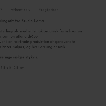
e?
Afhent selv
Fragtpriser
erlingsølv fra Studio Loma
 sterlingsølv med en smuk organisk form hvor en
ig som en aflang dråbe.
vet i en fairtrade produktion af genavendte
laster miljøet, og hver ørering er unik.
eringe sælges stykvis.
5,5 x B: 2,5 cm.