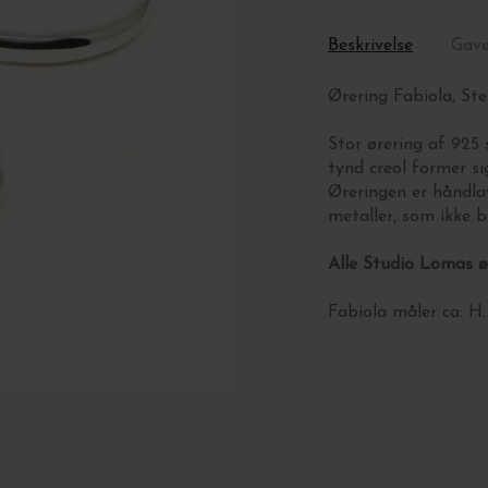
Beskrivelse
Gav
Ørering Fabiola, St
Stor ørering af 925
tynd creol former s
Øreringen er håndla
metaller, som ikke be
Alle Studio Lomas ør
Fabiola måler ca: H: 