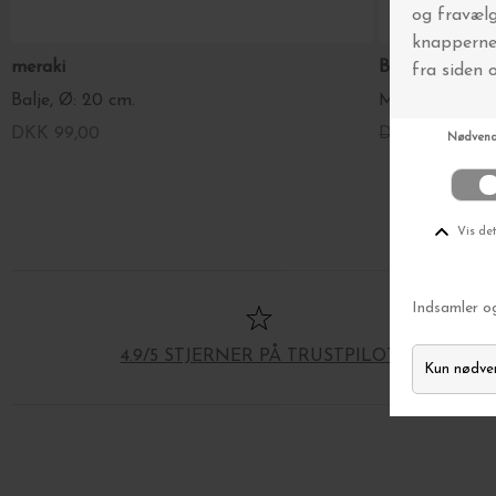
meraki
Basic Apparel
Balje, Ø: 20 cm.
Marjo Shorts,
DKK 99,00
DKK 999,000
4.9/5 STJERNER PÅ TRUSTPILOT