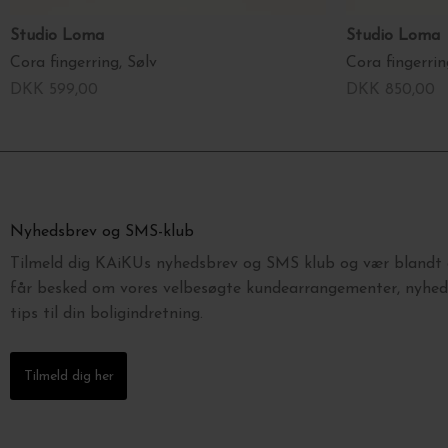
Studio Loma
Studio Loma
Cora fingerring, Sølv
Cora fingerrin
DKK 599,00
DKK 850,00
Nyhedsbrev og SMS-klub
Tilmeld dig KAiKUs nyhedsbrev og SMS klub og vær blandt d
får besked om vores velbesøgte kundearrangementer, nyhede
tips til din boligindretning.
Tilmeld dig her