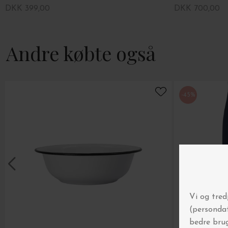
DKK 399,00
DKK 700,00
Andre købte også
-45%