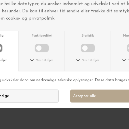
Made by Mama
 Navy Melange
Rosé Balsamico 100 ml
DKK 549,45
DKK 109,00
BYT OG AFHENT I BUTIKKEN