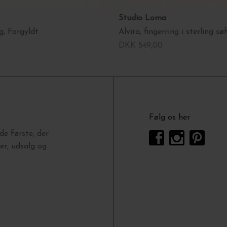
Studio Loma
g, Forgyldt
Alvira, fingerring i sterling søl
DKK 549,00
Følg os her
e første, der
r, udsalg og