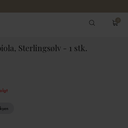
0
0
ola, Sterlingsølv - 1 stk.
olgt
skyen